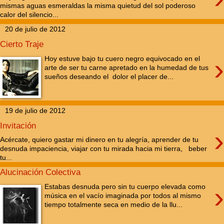
mismas aguas esmeraldas la misma quietud del sol poderoso
calor del silencio...
20 de julio de 2012
Cierto Traje
›
Hoy estuve bajo tu cuero negro equivocado en el
arte de ser tu carne apretado en la humedad de tus
sueños deseando el dolor el placer de...
19 de julio de 2012
Invitación
›
Acércate, quiero gastar mi dinero en tu alegría, aprender de tu
desnuda impaciencia, viajar con tu mirada hacia mi tierra, beber
tu...
Alucinación Colectiva
›
Estabas desnuda pero sin tu cuerpo elevada como
música en el vacío imaginada por todos al mismo
tiempo totalmente seca en medio de la llu...