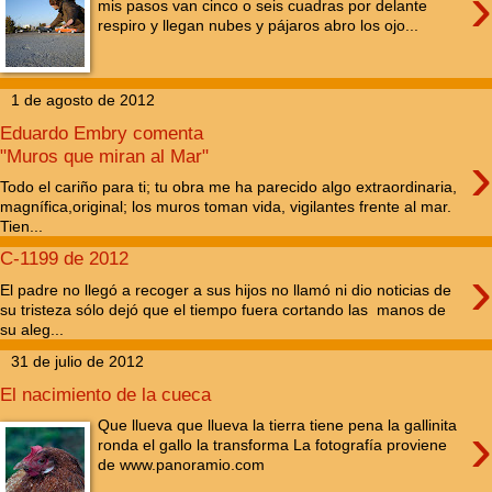
›
mis pasos van cinco o seis cuadras por delante
respiro y llegan nubes y pájaros abro los ojo...
1 de agosto de 2012
Eduardo Embry comenta
›
"Muros que miran al Mar"
Todo el cariño para ti; tu obra me ha parecido algo extraordinaria,
magnífica,original; los muros toman vida, vigilantes frente al mar.
Tien...
C-1199 de 2012
›
El padre no llegó a recoger a sus hijos no llamó ni dio noticias de
su tristeza sólo dejó que el tiempo fuera cortando las manos de
su aleg...
31 de julio de 2012
El nacimiento de la cueca
›
Que llueva que llueva la tierra tiene pena la gallinita
ronda el gallo la transforma La fotografía proviene
de www.panoramio.com