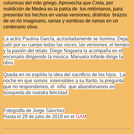
columnas del mito griego. Aprovecha que Creta, por
maldición de Medea es la patria de los mitómanos, para
presentar los hechos en varias versiones, distintos brazos
de un río imaginario, ramas y sombras de ramas en un
centenario olivo.
La actriz Paulina García, acrisoladamente se ilumina. Deja
salir por su cuerpo todas las voces, las versiones, el tiempo
y la pasión del relato. Diego Noguera la acompaña en el
escenario dirigiendo la música. Manuela Infante dirige la
obra.
Queda en mi espíritu la idea del sacrificio de los hijos. La
noche en que somos insensibles a su llanto, la pregunta
que no respondemos, el niño que abandonamos en
búsqueda de nuestra felicidad.
Fotografía de Jorge Sánchez
Hasta el 29 de julio de 2018 en el
GAM