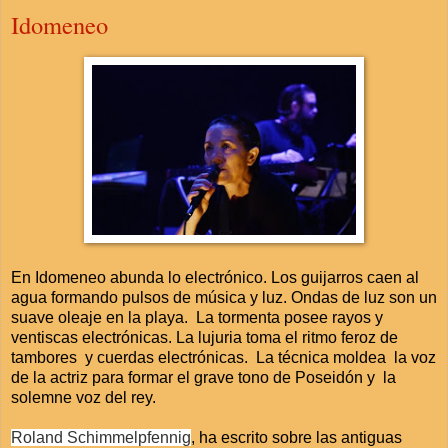
Idomeneo
En Idomeneo abunda lo electrónico. Los guijarros caen al
agua formando pulsos de música y luz. Ondas de luz son un
suave oleaje en la playa. La tormenta posee rayos y
ventiscas electrónicas. La lujuria toma el ritmo feroz de
tambores y cuerdas electrónicas. La técnica moldea la voz
de la actriz para formar el grave tono de Poseidón y la
solemne voz del rey.
Roland Schimmelpfennig
, ha escrito sobre las antiguas