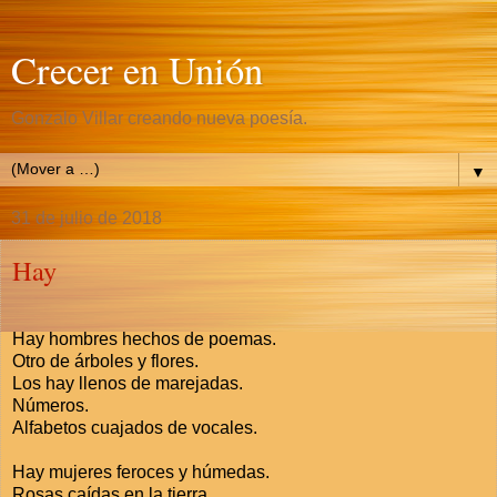
Crecer en Unión
Gonzalo Villar creando nueva poesía.
▼
31 de julio de 2018
Hay
Hay hombres hechos de poemas.
Otro de árboles y flores.
Los hay llenos de marejadas.
Números.
Alfabetos cuajados de vocales.
Hay mujeres feroces y húmedas.
Rosas caídas en la tierra.