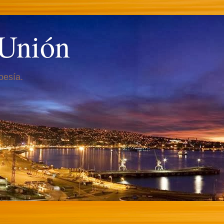
 Unión
oesía.