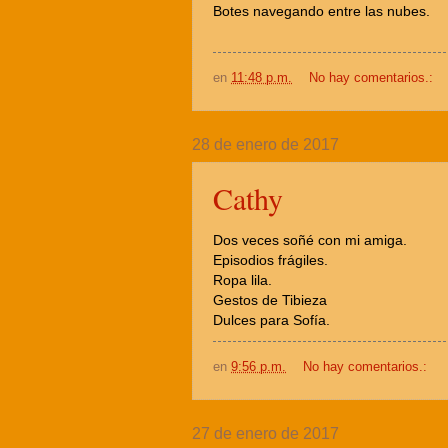
Botes navegando entre las nubes.
en
11:48 p.m.
No hay comentarios.:
28 de enero de 2017
Cathy
Dos veces soñé con mi amiga.
Episodios frágiles.
Ropa lila.
Gestos de Tibieza
Dulces para Sofía.
en
9:56 p.m.
No hay comentarios.:
27 de enero de 2017