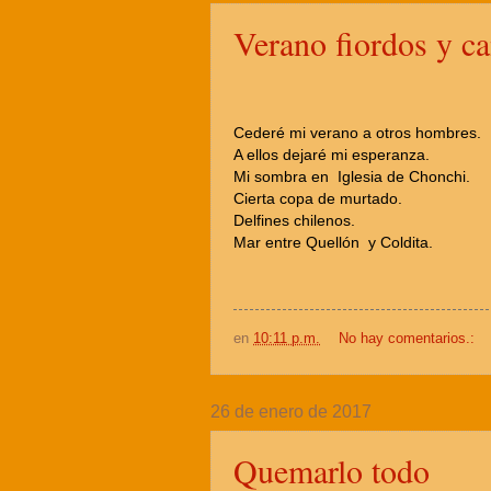
Verano fiordos y ca
Cederé mi verano a otros hombres.
A ellos dejaré mi esperanza.
Mi sombra en Iglesia de Chonchi.
Cierta copa de murtado.
Delfines chilenos.
Mar entre Quellón y Coldita.
en
10:11 p.m.
No hay comentarios.:
26 de enero de 2017
Quemarlo todo