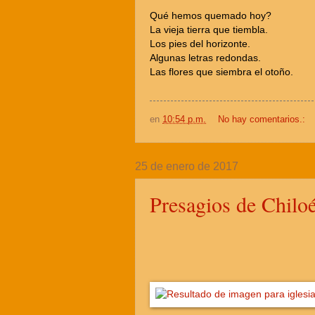
Qué hemos quemado hoy?
La vieja tierra que tiembla.
Los pies del horizonte.
Algunas letras redondas.
Las flores que siembra el otoño.
en
10:54 p.m.
No hay comentarios.:
25 de enero de 2017
Presagios de Chilo