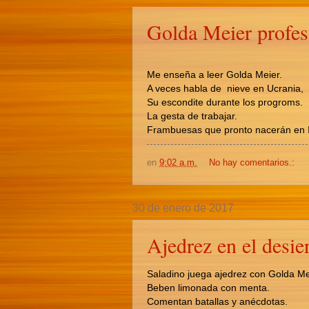
Golda Meier profes
Me enseña a leer Golda Meier.
A veces habla de nieve en Ucrania,
Su escondite durante los progroms.
La gesta de trabajar.
Frambuesas que pronto nacerán en I
en
9:02 a.m.
No hay comentarios.:
30 de enero de 2017
Ajedrez en el desie
Saladino juega ajedrez con Golda Me
Beben limonada con menta.
Comentan batallas y anécdotas.