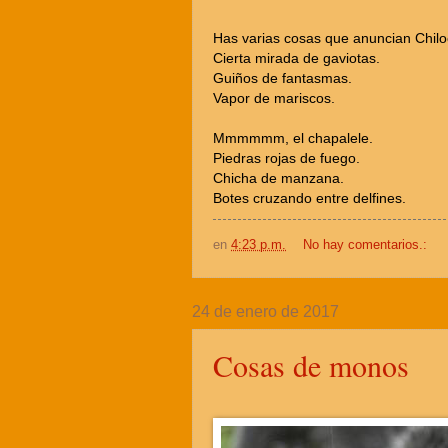
Has varias cosas que anuncian Chilo
Cierta mirada de gaviotas.
Guiños de fantasmas.
Vapor de mariscos.
Mmmmmm, el chapalele.
Piedras rojas de fuego.
Chicha de manzana.
Botes cruzando entre delfines.
en
4:23 p.m.
No hay comentarios.:
24 de enero de 2017
Cosas de monos