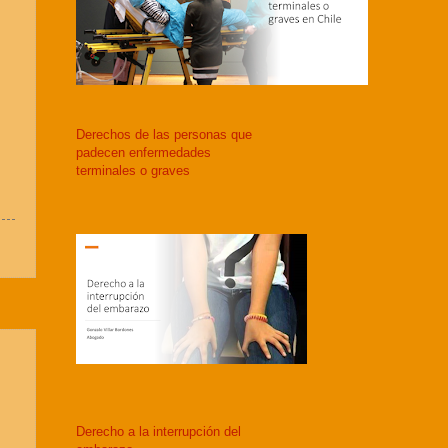
Derechos de las personas que
padecen enfermedades
terminales o graves
Derecho a la interrupción del