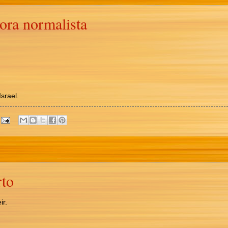
ora normalista
srael.
rto
ir.