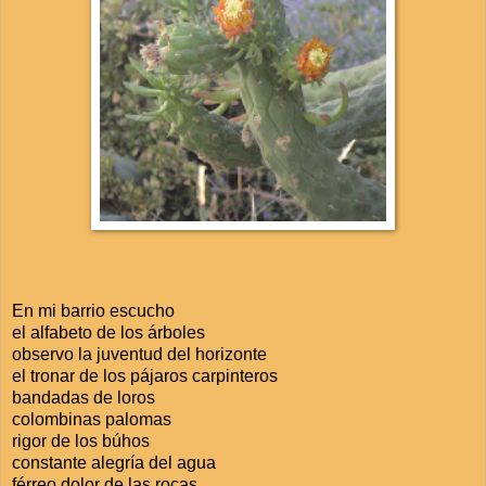
En mi barrio escucho
el alfabeto de los árboles
observo la juventud del horizonte
el tronar de los pájaros carpinteros
bandadas de loros
colombinas palomas
rigor de los búhos
constante alegría del agua
férreo dolor de las rocas