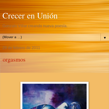
Crecer en Unión
Gonzalo Villar creando nueva poesía.
▼
28 de febrero de 2011
orgasmos