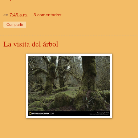
en
7:45 a.m.
3 comentarios:
Compartir
La visita del árbol