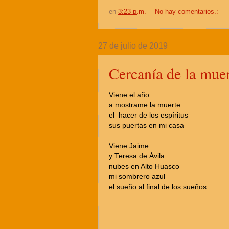
en
3:23 p.m.
No hay comentarios.:
27 de julio de 2019
Cercanía de la mue
Viene el año
a mostrame la muerte
el hacer de los espíritus
sus puertas en mi casa
Viene Jaime
y Teresa de Ávila
nubes en Alto Huasco
mi sombrero azul
el sueño al final de los sueños