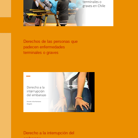
Derechos de las personas que
padecen enfermedades
terminales o graves
Derecho a la interrupción del