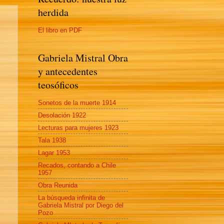
herdida
El libro en PDF
Gabriela Mistral Obra
y antecedentes
teosóficos
Sonetos de la muerte 1914
Desolación 1922
Lecturas para mujeres 1923
Tala 1938
Lagar 1953
Recados, contando a Chile
1957
Obra Reunida
La búsqueda infinita de
Gabriela Mistral por Diego del
Pozo