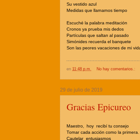
Su vestido azul
Medidas que llamamos tiempo
Escuché la palabra meditación
Cronos ya prueba mis dedos
Partículas que saltan al pasado
Simónides recuerda el banquete
Son las peores vacaciones de mi vid
en
11:48 p.m.
No hay comentarios.:
29 de julio de 2019
Gracias Epicureo
Maestro, hoy recibí tu consejo
Tomar cada acción como la primera.
Cautelar entusiasmos