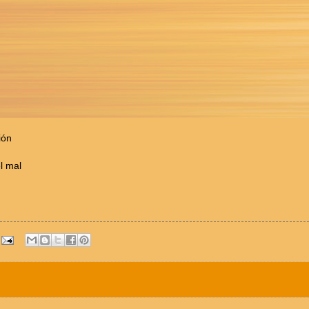
ión
l mal