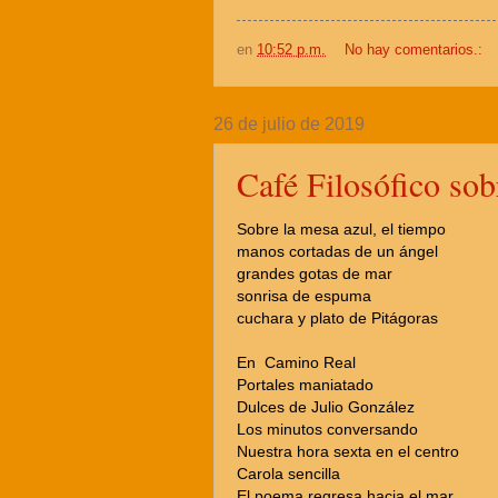
en
10:52 p.m.
No hay comentarios.:
26 de julio de 2019
Café Filosófico sob
Sobre la mesa azul, el tiempo
manos cortadas de un ángel
grandes gotas de mar
sonrisa de espuma
cuchara y plato de Pitágoras
En Camino Real
Portales maniatado
Dulces de Julio González
Los minutos conversando
Nuestra hora sexta en el centro
Carola sencilla
El poema regresa hacia el mar