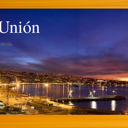
 Unión
oesía.