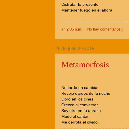
Disfrutar lo presente
Mantener fuego en el ahora
en
2:06 p.m.
No hay comentarios.:
28 de julio de 2019
Metamorfosis
No tardo en cambiar
Recojo dardos de la noche
Lloro en los cines
Crezco al conversar
Soy otro en tu abrazo
Mudo al cantar
Me derrota el olvido.