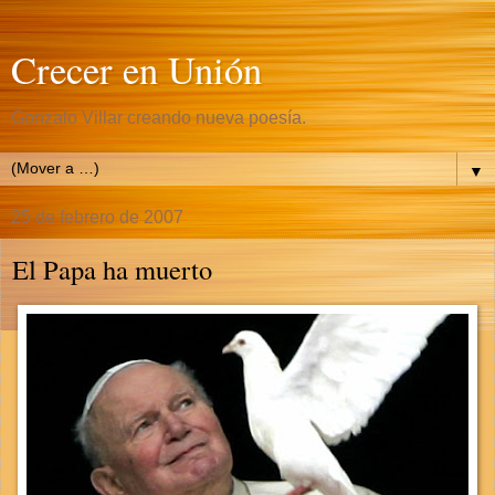
Crecer en Unión
Gonzalo Villar creando nueva poesía.
▼
25 de febrero de 2007
El Papa ha muerto