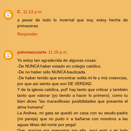
C.
11:13 p.m.
a pesar de todo lo invernal que soy, estoy hecha de
primaveras
Responder
palomasuzarte
11:16 p.m.
Yo estoy tan agradecida de algunas cosas:
-De NUNCA haber estado en colegio católico.
-De no haber sido NUNCA bautizada.
-De haber tenido que encontrar solita mi fe y mis creencias,
por que así siento que son DE VERDAD.
Y de la iglesia católica, puf! hay tanto que criticar y también
tanto que valorar (yo tiendo a hacer lo primero), como tu
bien dices "las maravillosas posibilidades que presenta el
alma humana"
La Andrea, mi gata se quedó en casa con su seudo-padre
(mi pareja) que no pudo ir a bañarse con nosotros a las
aguas tibias del norte por pega!.
Oye, gracias por preguntar por ella, aquí está a mi lado