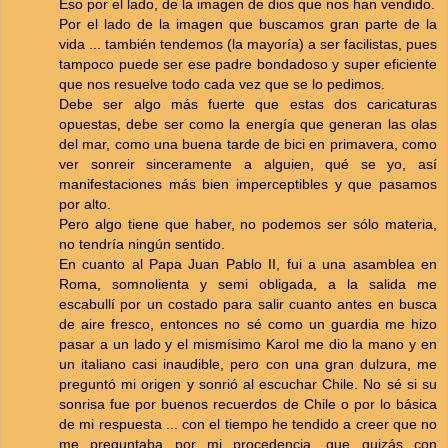
Eso por el lado, de la imagen de dios que nos han vendido.
Por el lado de la imagen que buscamos gran parte de la
vida ... también tendemos (la mayoría) a ser facilistas, pues
tampoco puede ser ese padre bondadoso y super eficiente
que nos resuelve todo cada vez que se lo pedimos.
Debe ser algo más fuerte que estas dos caricaturas
opuestas, debe ser como la energía que generan las olas
del mar, como una buena tarde de bici en primavera, como
ver sonreir sinceramente a alguien, qué se yo, así
manifestaciones más bien imperceptibles y que pasamos
por alto.
Pero algo tiene que haber, no podemos ser sólo materia,
no tendría ningún sentido.
En cuanto al Papa Juan Pablo II, fui a una asamblea en
Roma, somnolienta y semi obligada, a la salida me
escabullí por un costado para salir cuanto antes en busca
de aire fresco, entonces no sé como un guardia me hizo
pasar a un lado y el mismísimo Karol me dio la mano y en
un italiano casi inaudible, pero con una gran dulzura, me
preguntó mi origen y sonrió al escuchar Chile. No sé si su
sonrisa fue por buenos recuerdos de Chile o por lo básica
de mi respuesta ... con el tiempo he tendido a creer que no
me preguntaba por mi procedencia, que quizás con