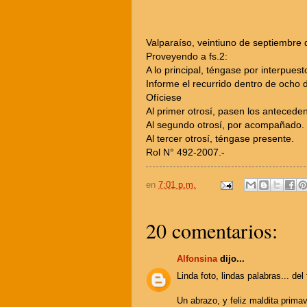
Valparaíso, veintiuno de septiembre d
Proveyendo a fs.2:
A lo principal, téngase por interpues
Informe el recurrido dentro de ocho 
Ofíciese
Al primer otrosí, pasen los anteceden
Al segundo otrosí, por acompañado.
Al tercer otrosí, téngase presente.
Rol N° 492-2007.-
en
7:01 p.m.
20 comentarios:
Alfonsina
dijo...
Linda foto, lindas palabras... del
Un abrazo, y feliz maldita primav