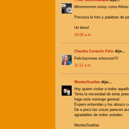
Mmmmmmm estoy como Alfoncina..
Preciosa la foto y palabras de pa
Un beso!
10:00 a.m.
Claudia Corazón Feliz
dijo...
Felicitaciones entonces!!!!
11:12 a.m.
MentesSueltas
dijo...
Hoy quiero visitar a todos aquel
Tenia la necesidad de estar pre
hago este mensaje general.
Espero entiendan y los abrazo co
De a poco las cosas parecen aco
agradables de todos ustedes.
MentesSueltas