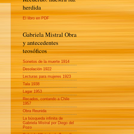
herdida
El libro en PDF
Gabriela Mistral Obra
y antecedentes
teosóficos
Sonetos de la muerte 1914
Desolación 1922
Lecturas para mujeres 1923
Tala 1938
Lagar 1953
Recados, contando a Chile
1957
Obra Reunida
La búsqueda infinita de
Gabriela Mistral por Diego del
Pozo