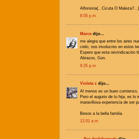
Alfonsina(...Cicuta O Maleza?...)
8:05 p.m.
Marce
dijo...
me alegra que entre los aires nu
cielo, nos involucres en estos t
Espero que esta reivindicación tb
Abrazos, Gon.
9:25 p.m.
Violeta z
dijo...
Al menos es un buen comienzo, e
Pero el augurio de tu hija, es lo i
maravillosa experiencia de ser p
Besos a la bella familia.
12:01 a.m.
...flor deshilvanada
dijo...