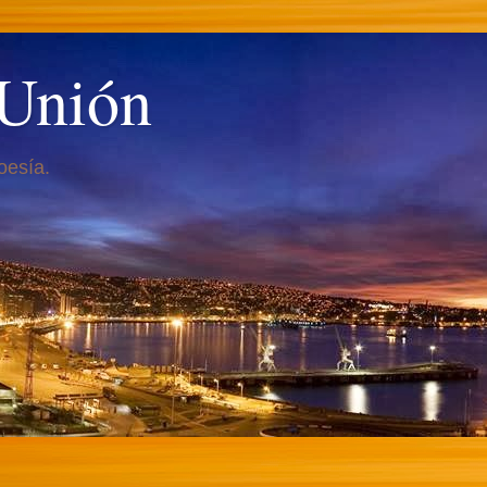
 Unión
oesía.