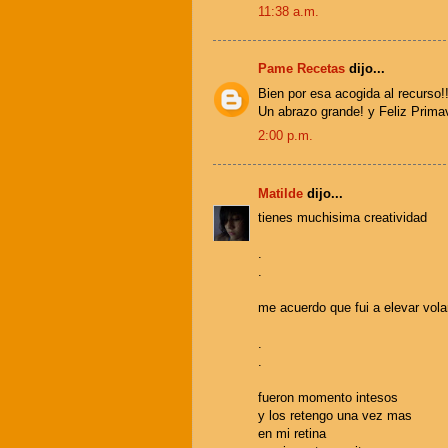
11:38 a.m.
Pame Recetas
dijo...
Bien por esa acogida al recurso!!
Un abrazo grande! y Feliz Prim
2:00 p.m.
Matilde
dijo...
tienes muchisima creatividad
.
.
me acuerdo que fui a elevar vol
.
.
fueron momento intesos
y los retengo una vez mas
en mi retina