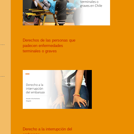
Derechos de las personas que
padecen enfermedades
terminales o graves
Derecho a la interrupción del