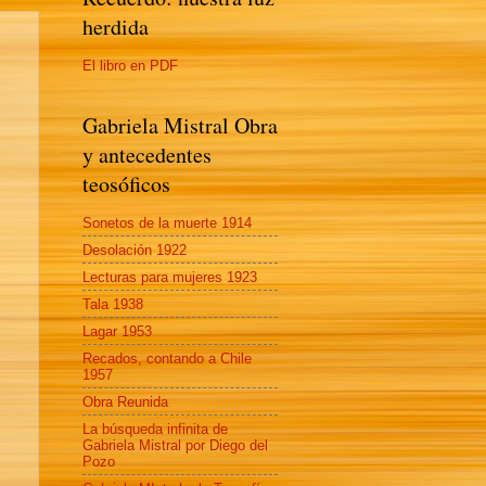
herdida
El libro en PDF
Gabriela Mistral Obra
y antecedentes
teosóficos
Sonetos de la muerte 1914
Desolación 1922
Lecturas para mujeres 1923
Tala 1938
Lagar 1953
Recados, contando a Chile
1957
Obra Reunida
La búsqueda infinita de
Gabriela Mistral por Diego del
Pozo