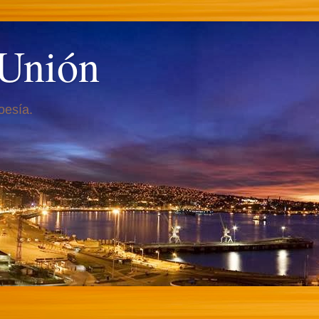
 Unión
oesía.