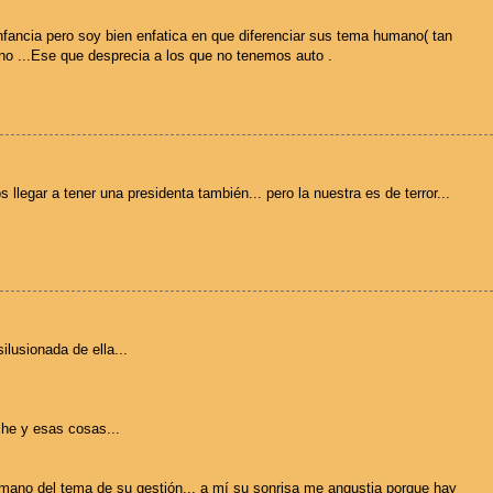
infancia pero soy bien enfatica en que diferenciar sus tema humano( tan
no ...Ese que desprecia a los que no tenemos auto .
llegar a tener una presidenta también... pero la nuestra es de terror...
lusionada de ella...
che y esas cosas...
umano del tema de su gestión... a mí su sonrisa me angustia porque hay