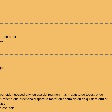
das con amor.
ses.
gar.
haber sido huésped privilegiada del regimen más marxista de todos, el de
el mismo que ordenaba disparar a matar en contra de quien quisiera cruzar
ais?
n ese pais.