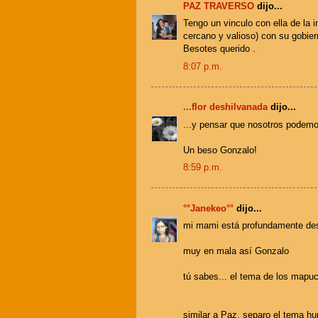
PAZ TRAVERSO
dijo...
Tengo un vinculo con ella de la 
cercano y valioso) con su gobier
Besotes querido .
8:07 p.m.
...flor deshilvanada
dijo...
...y pensar que nosotros podemos 
Un beso Gonzalo!
8:59 p.m.
°°Janekeo°°
dijo...
mi mami está profundamente desi
muy en mala así Gonzalo
tú sabes... el tema de los mapu
similar a Paz, separo el tema h