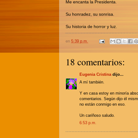
Me encanta la Presidenta.
Su honradez, su sonrisa.
Su historia de horror y luz.
en
5:39 p.m.
18 comentarios:
Eugenia Cristina
dijo...
A mí también.
Y en casa estoy en minoría abso
comentarios. Según dijo él mism
no están conmigo en eso.
Un cariñoso saludo.
6:53 p.m.