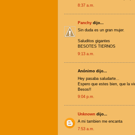
8:37 a.m.
Panchy
dijo...
Sin duda es un gran mujer.
Saluditos gigantes
BESOTES TIERNOS
9:13 a.m.
Anónimo dijo...
Hey pasaba saludarte...
Espero que estes bien, que la vid
Besos!!
9:04 p.m.
Unknown
dijo...
A mi tambien me encanta
7:53 a.m.