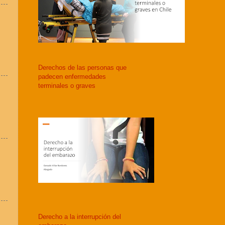
Derechos de las personas que
padecen enfermedades
terminales o graves
Derecho a la interrupción del