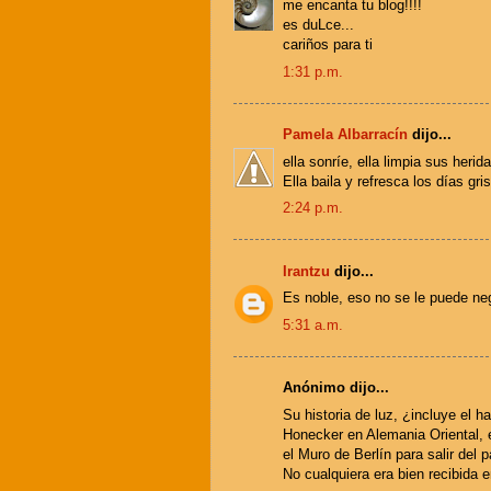
me encanta tu blog!!!!
es duLce...
cariños para ti
1:31 p.m.
Pamela Albarracín
dijo...
ella sonríe, ella limpia sus heri
Ella baila y refresca los días gri
2:24 p.m.
Irantzu
dijo...
Es noble, eso no se le puede ne
5:31 a.m.
Anónimo dijo...
Su historia de luz, ¿incluye el 
Honecker en Alemania Oriental, 
el Muro de Berlín para salir del p
No cualquiera era bien recibida e