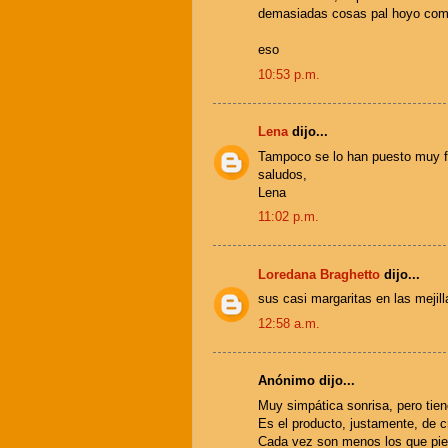
demasiadas cosas pal hoyo como
eso
10:53 p.m.
Lena
dijo...
Tampoco se lo han puesto muy fac
saludos,
Lena
11:02 p.m.
Loredana Braghetto
dijo...
sus casi margaritas en las mejill
12:58 a.m.
Anónimo dijo...
Muy simpática sonrisa, pero tien
Es el producto, justamente, de c
Cada vez son menos los que pie