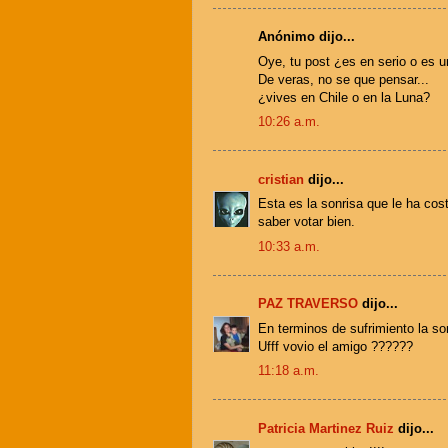
Anónimo dijo...
Oye, tu post ¿es en serio o es 
De veras, no se que pensar...
¿vives en Chile o en la Luna?
10:26 a.m.
cristian
dijo...
Esta es la sonrisa que le ha cos
saber votar bien.
10:33 a.m.
PAZ TRAVERSO
dijo...
En terminos de sufrimiento la so
Ufff vovio el amigo ??????
11:18 a.m.
Patricia Martinez Ruiz
dijo...