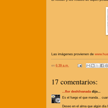
Las imágenes provienen de
www.hua
en
6:39 a.m.
17 comentarios:
...flor deshilvanada
dijo...
Es el fuego el que manda... cua
Deseo en el alma que algún día 