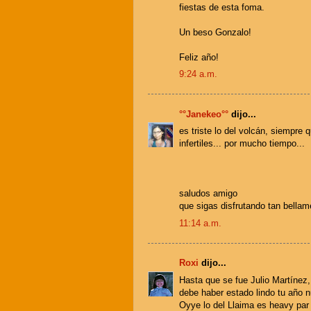
fiestas de esta foma.
Un beso Gonzalo!
Feliz año!
9:24 a.m.
°°Janekeo°°
dijo...
es triste lo del volcán, siempr
infertiles... por mucho tiempo...
saludos amigo
que sigas disfrutando tan bellame
11:14 a.m.
Roxi
dijo...
Hasta que se fue Julio Martínez, 
debe haber estado lindo tu año n
Oyye lo del Llaima es heavy par