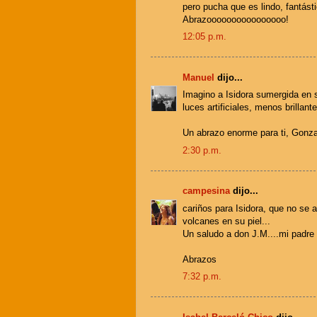
pero pucha que es lindo, fantást
Abrazoooooooooooooooo!
12:05 p.m.
Manuel
dijo...
Imagino a Isidora sumergida en su
luces artificiales, menos brillan
Un abrazo enorme para ti, Gonzal
2:30 p.m.
campesina
dijo...
cariños para Isidora, que no se a
volcanes en su piel...
Un saludo a don J.M....mi padre
Abrazos
7:32 p.m.