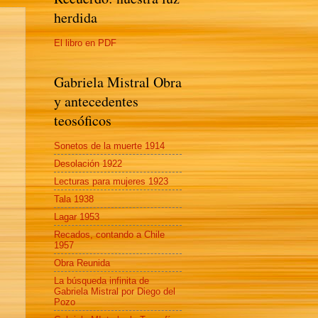
herdida
El libro en PDF
Gabriela Mistral Obra
y antecedentes
teosóficos
Sonetos de la muerte 1914
Desolación 1922
Lecturas para mujeres 1923
Tala 1938
Lagar 1953
Recados, contando a Chile
1957
Obra Reunida
La búsqueda infinita de
Gabriela Mistral por Diego del
Pozo