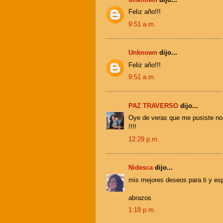
Feliz año!!!
9:51 a.m.
Unknown
dijo...
Feliz año!!!
9:51 a.m.
PAZ TRAVERSO
dijo...
Oye de veras que me pusiste nost
!!!!
12:29 p.m.
Nidesca
dijo...
mis mejores deseos para ti y esp
abrazos
1:18 p.m.