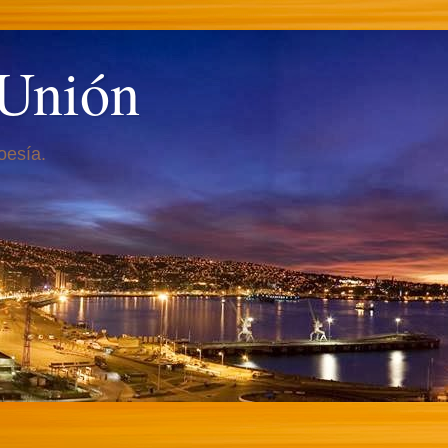
 Unión
oesía.