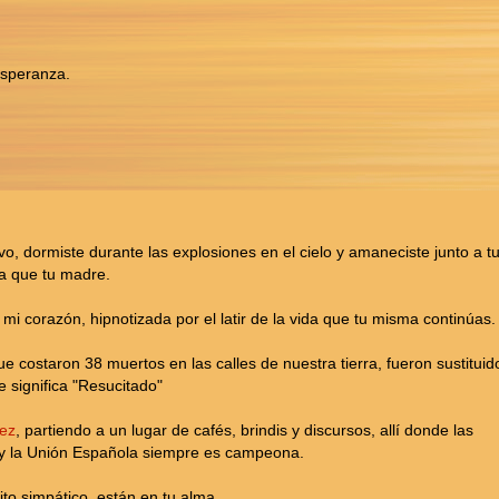
 esperanza.
o, dormiste durante las explosiones en el cielo y amaneciste junto a t
a que tu madre.
mi corazón, hipnotizada por el latir de la vida que tu misma continúas.
que costaron 38 muertos en las calles de nuestra tierra, fueron sustituid
e significa "Resucitado"
nez
, partiendo a un lugar de cafés, brindis y discursos, allí donde las
 y la Unión Española siempre es campeona.
ito simpático, están en tu alma.