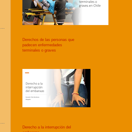
Derechos de las personas que
padecen enfermedades
terminales o graves
Derecho a la interrupción del