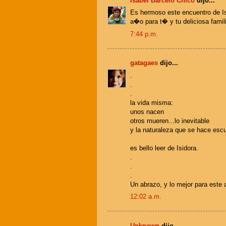
Isabel Barceló Chico
dijo...
Es hermoso este encuentro de Isi
a�o para t� y tu deliciosa famil
7:44 p.m.
gatagaes
dijo...
.
.
.
la vida misma:
unos nacen
otros mueren...lo inevitable
y la naturaleza que se hace esc
es bello leer de Isidora.
.
.
.
Un abrazo, y lo mejor para este
12:02 a.m.
Unknown
dijo...