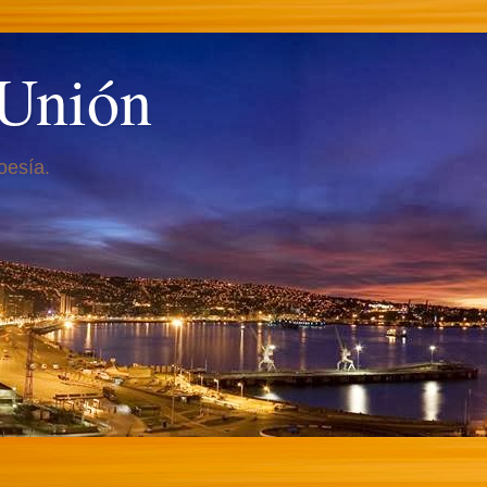
 Unión
oesía.