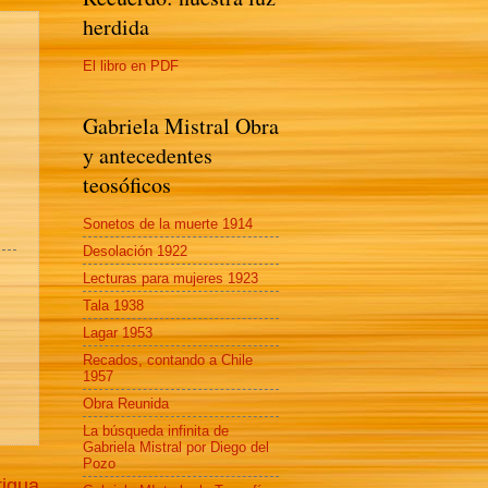
herdida
El libro en PDF
Gabriela Mistral Obra
y antecedentes
teosóficos
Sonetos de la muerte 1914
Desolación 1922
Lecturas para mujeres 1923
Tala 1938
Lagar 1953
Recados, contando a Chile
1957
Obra Reunida
La búsqueda infinita de
Gabriela Mistral por Diego del
Pozo
tigua