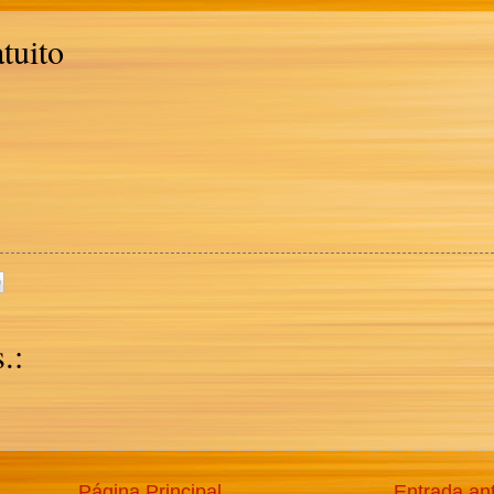
tuito
.:
Página Principal
Entrada an