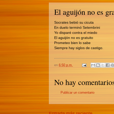
El aguijón no es gra
Socrates bebió su cicuta
En duelo terminó Setembrini
Yo disparé contra el miedo
El aguijón no es gratuito
Prometeo bien lo sabe
Siempre hay siglos de castigo.
en
6:50 p.m.
No hay comentarios
Publicar un comentario
Entrada más reciente