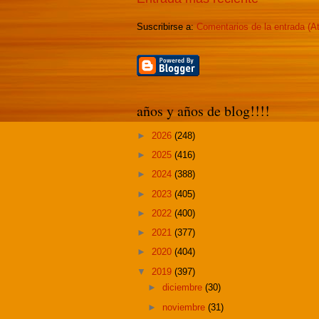
Suscribirse a:
Comentarios de la entrada (A
años y años de blog!!!!
►
2026
(248)
►
2025
(416)
►
2024
(388)
►
2023
(405)
►
2022
(400)
►
2021
(377)
►
2020
(404)
▼
2019
(397)
►
diciembre
(30)
►
noviembre
(31)