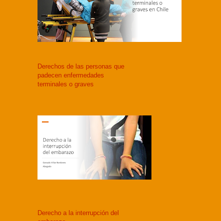
Derechos de las personas que
padecen enfermedades
terminales o graves
Derecho a la interrupción del