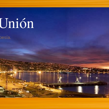
 Unión
oesía.