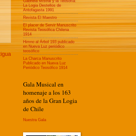
Gabriela MIstral y la Teosofía:
La Logia Destellos de
Antofagasta 1991
Revista El Maestro
El placer de Servir Manuscrito
Revista Teosófica Chilena
1914
Himno al Árbol 193 publicado
en Nueva Luz periódico
teosófico
tigua
La Charca Manuscrito
Publicado en Nueva Luz
Periódico Teosófico 1914
Gala Musical en
homenaje a los 163
años de la Gran Logia
de Chile
Nuestra Gala