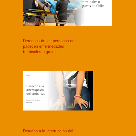
Derechos de las personas que
padecen enfermedades
terminales o graves
Derecho a la interrupción del