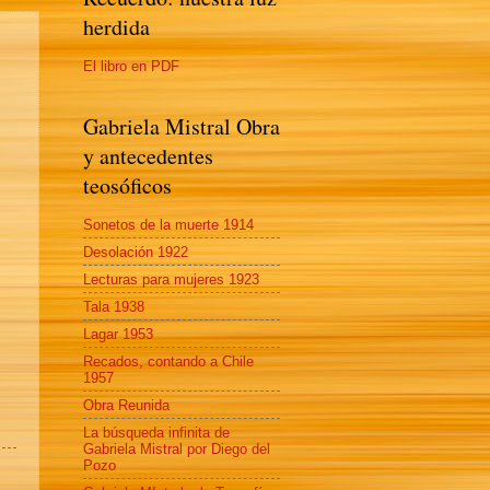
herdida
El libro en PDF
Gabriela Mistral Obra
y antecedentes
teosóficos
Sonetos de la muerte 1914
Desolación 1922
Lecturas para mujeres 1923
Tala 1938
Lagar 1953
Recados, contando a Chile
1957
Obra Reunida
La búsqueda infinita de
Gabriela Mistral por Diego del
Pozo