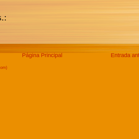
.:
Página Principal
Entrada an
tom)