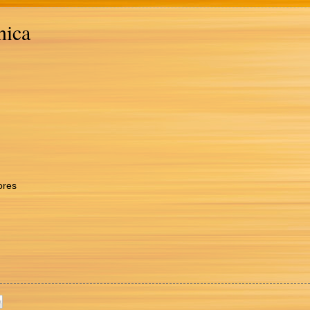
nica
ores