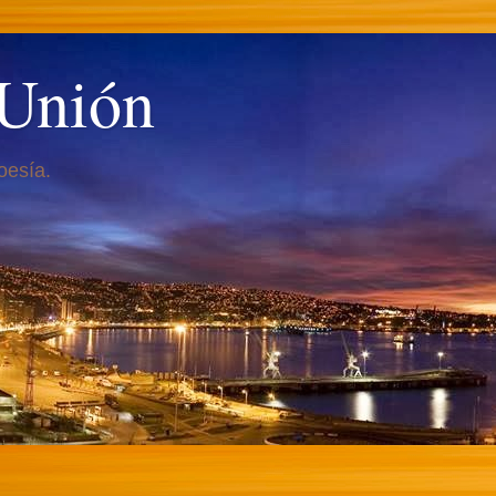
 Unión
oesía.