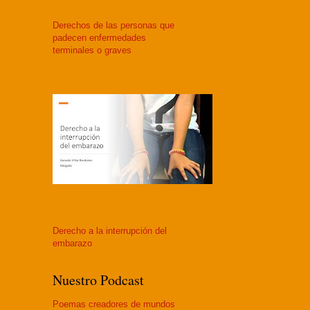
Derechos de las personas que
padecen enfermedades
terminales o graves
Derecho a la interrupción del
embaraz
o
Nuestro Podcast
Poemas creadores de mundos