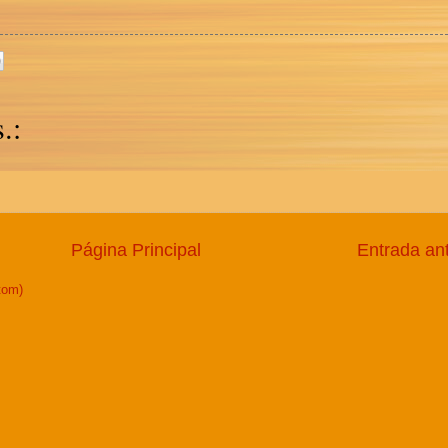
.:
Página Principal
Entrada an
tom)