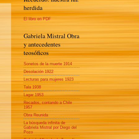
herdida
El libro en PDF
Gabriela Mistral Obra
y antecedentes
teosóficos
Sonetos de la muerte 1914
Desolación 1922
Lecturas para mujeres 1923
Tala 1938
Lagar 1953
Recados, contando a Chile
1957
Obra Reunida
La búsqueda infinita de
Gabriela Mistral por Diego del
Pozo