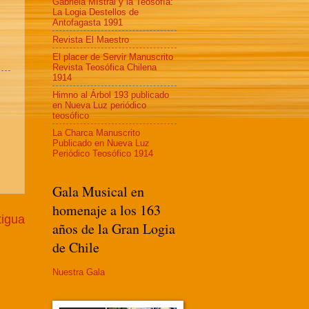
Gabriela MIstral y la Teosofía:
La Logia Destellos de
Antofagasta 1991
Revista El Maestro
El placer de Servir Manuscrito
Revista Teosófica Chilena
1914
Himno al Árbol 193 publicado
en Nueva Luz periódico
teosófico
La Charca Manuscrito
Publicado en Nueva Luz
Periódico Teosófico 1914
Gala Musical en
homenaje a los 163
tigua
años de la Gran Logia
de Chile
Nuestra Gala