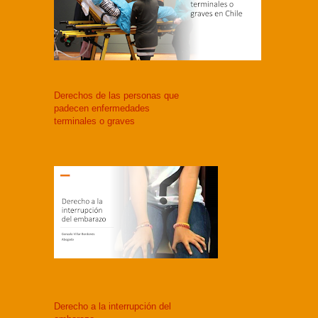
Derechos de las personas que
padecen enfermedades
terminales o graves
Derecho a la interrupción del