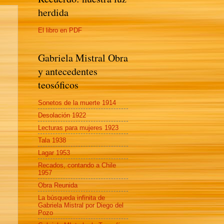
herdida
El libro en PDF
Gabriela Mistral Obra
y antecedentes
teosóficos
Sonetos de la muerte 1914
Desolación 1922
Lecturas para mujeres 1923
Tala 1938
Lagar 1953
Recados, contando a Chile
1957
Obra Reunida
La búsqueda infinita de
Gabriela Mistral por Diego del
Pozo