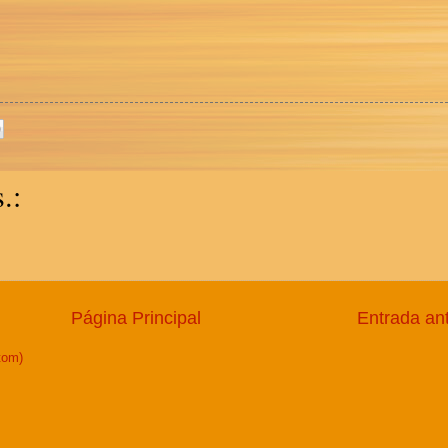
.:
Página Principal
Entrada an
tom)