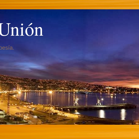
 Unión
oesía.