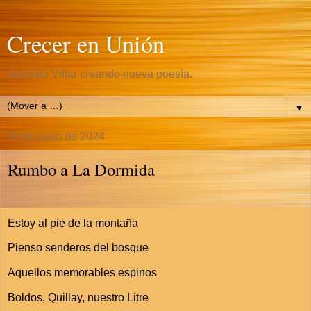
Crecer en Unión
Gonzalo Villar creando nueva poesía.
▼
29 de junio de 2024
Rumbo a La Dormida
Estoy al pie de la montaña
Pienso senderos del bosque
Aquellos memorables espinos
Boldos, Quillay, nuestro Litre