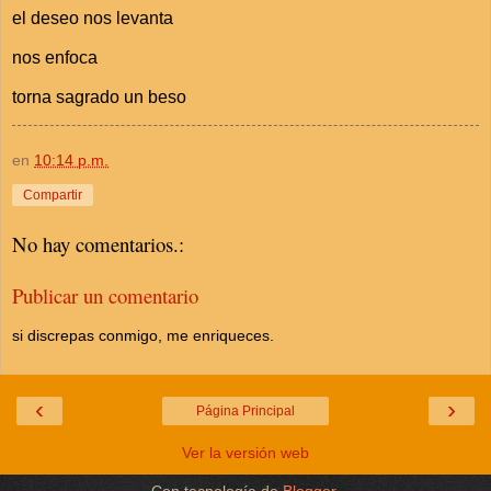
el deseo nos levanta
nos enfoca
torna sagrado un beso
en
10:14 p.m.
Compartir
No hay comentarios.:
Publicar un comentario
si discrepas conmigo, me enriqueces.
‹
›
Página Principal
Ver la versión web
Con tecnología de
Blogger
.