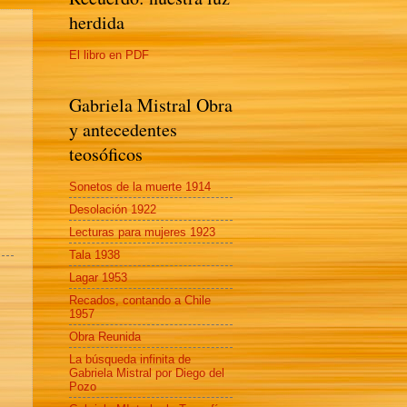
herdida
El libro en PDF
Gabriela Mistral Obra
y antecedentes
teosóficos
Sonetos de la muerte 1914
Desolación 1922
Lecturas para mujeres 1923
Tala 1938
Lagar 1953
Recados, contando a Chile
1957
Obra Reunida
La búsqueda infinita de
Gabriela Mistral por Diego del
Pozo