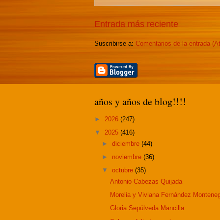
Entrada más reciente
Suscribirse a:
Comentarios de la entrada (A
años y años de blog!!!!
►
2026
(247)
▼
2025
(416)
►
diciembre
(44)
►
noviembre
(36)
▼
octubre
(35)
Antonio Cabezas Quijada
Morelia y Viviana Fernández Montene
Gloria Sepúlveda Mancilla