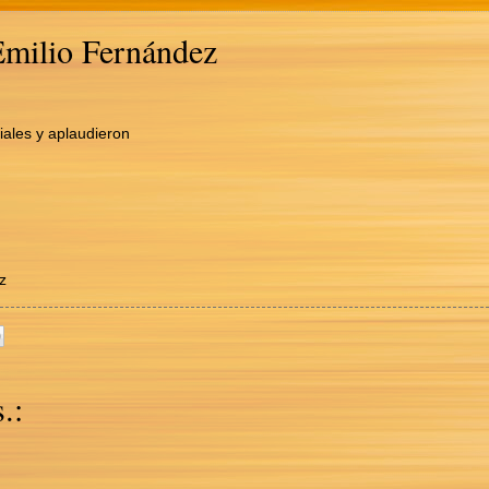
Emilio Fernández
iales y aplaudieron
z
.: