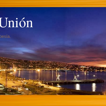
 Unión
oesía.