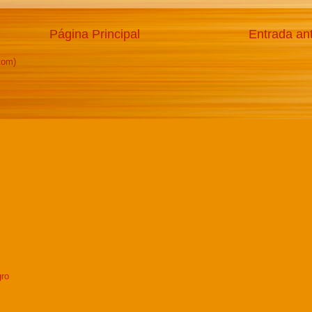
Página Principal
Entrada an
tom)
gro