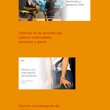
Derechos de las personas que
padecen enfermedades
terminales o graves
Derecho a la interrupción del