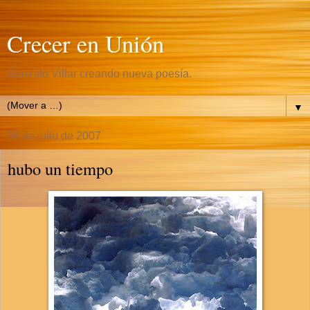
Crecer en Unión
Gonzalo Villar creando nueva poesía.
▼
30 de julio de 2007
hubo un tiempo