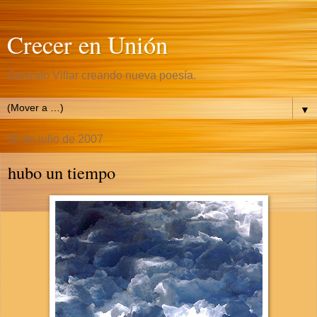
Crecer en Unión
Gonzalo Villar creando nueva poesía.
▼
30 de julio de 2007
hubo un tiempo