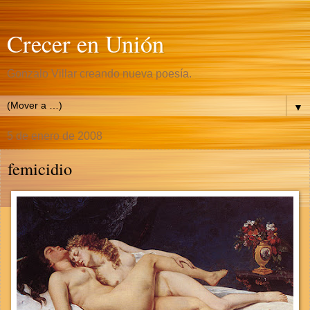
Crecer en Unión
Gonzalo Villar creando nueva poesía.
▼
5 de enero de 2008
femicidio