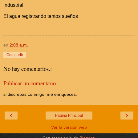
Industrial
El agua registrando tantos sueños
en
2:08 a.m.
Compartir
No hay comentarios.:
Publicar un comentario
si discrepas conmigo, me enriqueces.
‹
›
Página Principal
Ver la versión web
Con tecnología de
Blogger
.