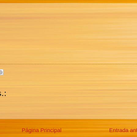
.:
Página Principal
Entrada an