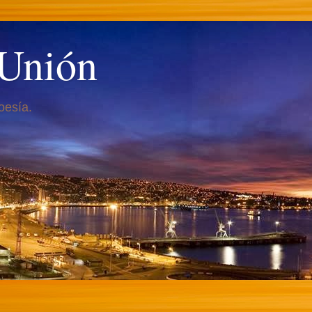
 Unión
oesía.