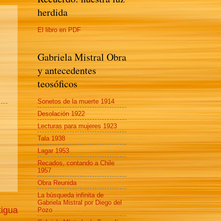
herdida
El libro en PDF
Gabriela Mistral Obra
y antecedentes
teosóficos
Sonetos de la muerte 1914
Desolación 1922
Lecturas para mujeres 1923
Tala 1938
Lagar 1953
Recados, contando a Chile
1957
Obra Reunida
La búsqueda infinita de
Gabriela Mistral por Diego del
tigua
Pozo