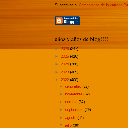
Suscribirse a:
Comentarios de la entrada (A
años y años de blog!!!!
►
2026
(247)
►
2025
(416)
►
2024
(388)
►
2023
(405)
▼
2022
(400)
►
diciembre
(32)
►
noviembre
(32)
►
octubre
(32)
►
septiembre
(29)
►
agosto
(34)
▼
julio
(30)