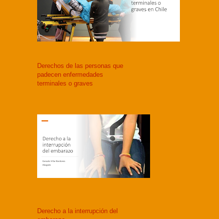
Derechos de las personas que
padecen enfermedades
terminales o graves
Derecho a la interrupción del