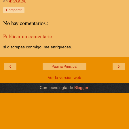
en
4:58 a.m.
Compartir
No hay comentarios.:
Publicar un comentario
si discrepas conmigo, me enriqueces.
‹
›
Página Principal
Ver la versión web
Con tecnología de
Blogger
.