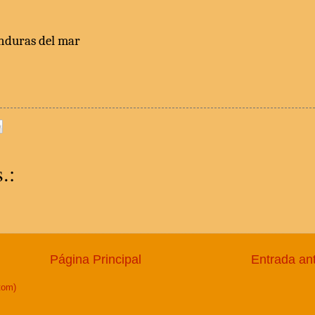
onduras del mar
.:
Página Principal
Entrada an
tom)