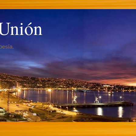
 Unión
oesía.