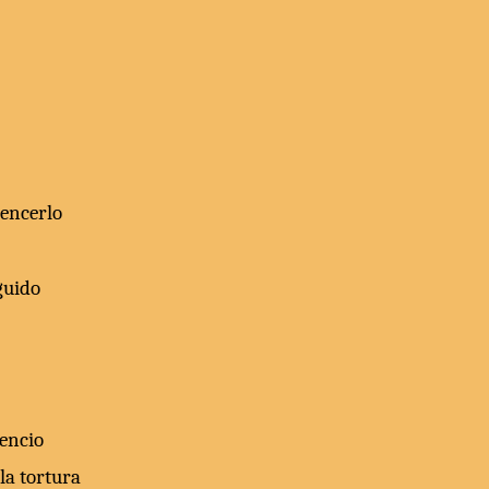
vencerlo
guido
lencio
la tortura