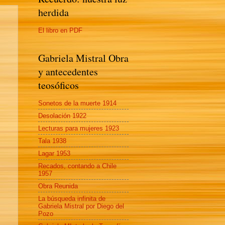
herdida
El libro en PDF
Gabriela Mistral Obra
y antecedentes
teosóficos
Sonetos de la muerte 1914
Desolación 1922
Lecturas para mujeres 1923
Tala 1938
Lagar 1953
Recados, contando a Chile
1957
Obra Reunida
La búsqueda infinita de
Gabriela Mistral por Diego del
Pozo