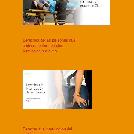
Derechos de las personas que
padecen enfermedades
terminales o graves
Derecho a la interrupción del