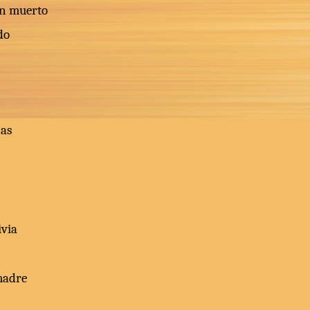
han muerto
do
ñas
ivia
madre