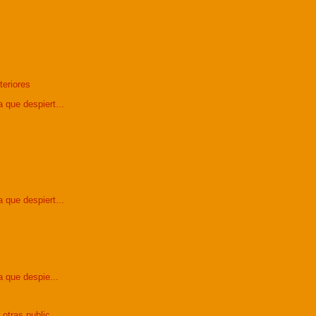
teriores
 que despiert...
 que despiert...
 que despie...
otras public...