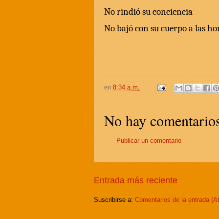
No rindió su conciencia
No bajó con su cuerpo a las h
en
8:34 a.m.
No hay comentarios
Publicar un comentario
Entrada más reciente
Suscribirse a:
Comentarios de la entrada (A