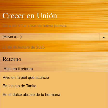
Crecer en Unión
Gonzalo Villar creando nueva poesía.
▼
31 de diciembre de 2025
Retorno
Hijo, en ti retorno
Vivo en la piel que acaricio
En los ojo de Tanita
En el dulce abrazo de tu hermana