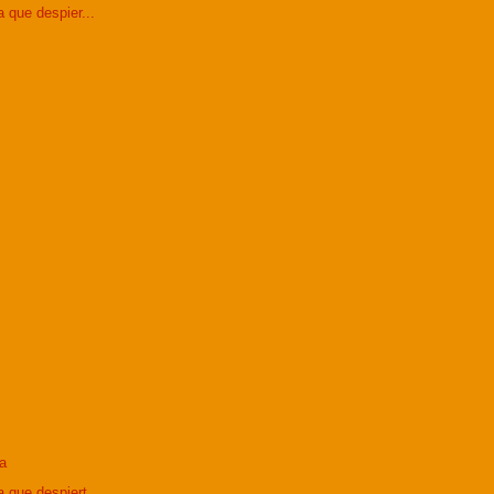
 que despier...
a
 que despiert...