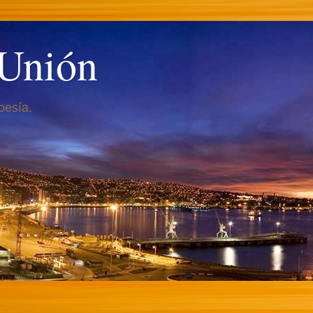
 Unión
oesía.