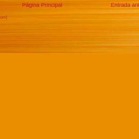
Página Principal
Entrada an
tom)