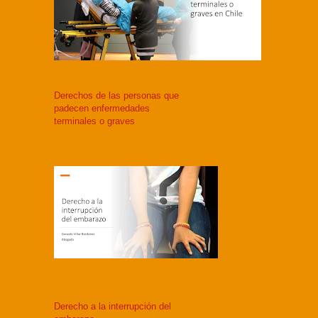
Derechos de las personas que
padecen enfermedades
terminales o graves
Derecho a la interrupción del