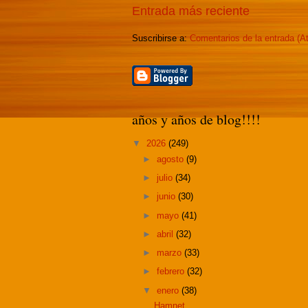
Entrada más reciente
Suscribirse a:
Comentarios de la entrada (A
años y años de blog!!!!
▼
2026
(249)
►
agosto
(9)
►
julio
(34)
►
junio
(30)
►
mayo
(41)
►
abril
(32)
►
marzo
(33)
►
febrero
(32)
▼
enero
(38)
Hamnet