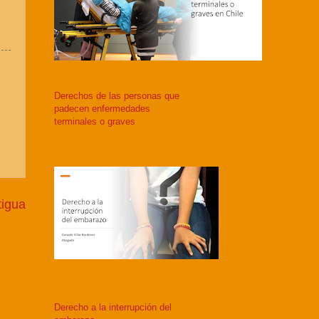
Derechos de las personas que
padecen enfermedades
terminales o graves
tigua
Derecho a la interrupción del