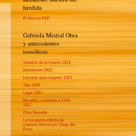
herdida
El libro en PDF
Gabriela Mistral Obra
y antecedentes
teosóficos
Sonetos de la muerte 1914
Desolación 1922
Lecturas para mujeres 1923
Tala 1938
Lagar 1953
Recados, contando a Chile
1957
Obra Reunida
La búsqueda infinita de
Gabriela Mistral por Diego del
Pozo