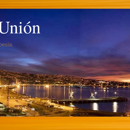
 Unión
oesía.