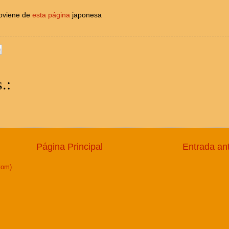
roviene de
esta página
japonesa
.:
Página Principal
Entrada an
tom)