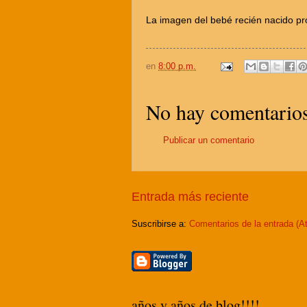
La imagen del bebé recién nacido p
en
8:00 p.m.
No hay comentarios
Publicar un comentario
Entrada más reciente
Suscribirse a:
Comentarios de la entrada (A
años y años de blog!!!!