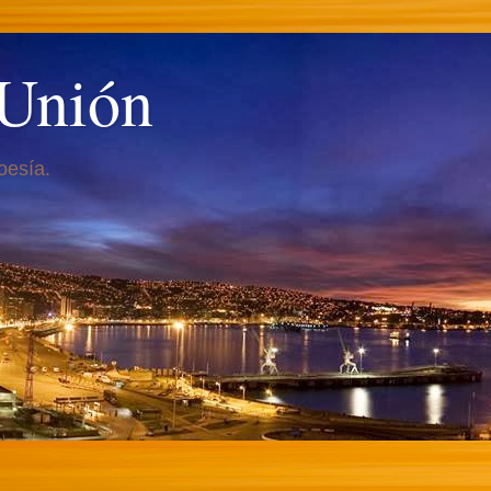
 Unión
oesía.