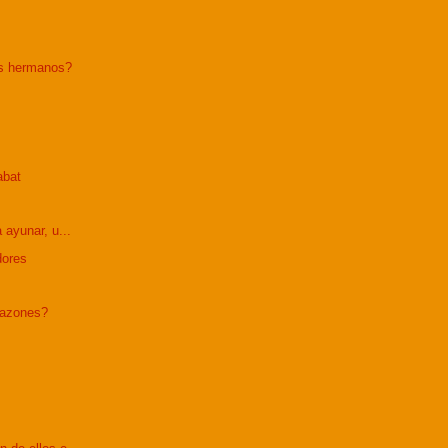
is hermanos?
abat
 ayunar, u...
dores
razones?