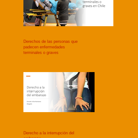
Derechos de las personas que
padecen enfermedades
terminales o graves
Derecho a la interrupción del