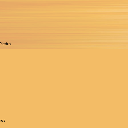
Piedra.
res