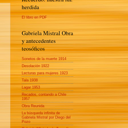
herdida
El libro en PDF
Gabriela Mistral Obra
y antecedentes
teosóficos
Sonetos de la muerte 1914
Desolación 1922
Lecturas para mujeres 1923
Tala 1938
Lagar 1953
Recados, contando a Chile
1957
Obra Reunida
La búsqueda infinita de
Gabriela Mistral por Diego del
Pozo