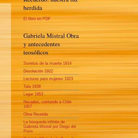
herdida
El libro en PDF
Gabriela Mistral Obra
y antecedentes
teosóficos
Sonetos de la muerte 1914
Desolación 1922
Lecturas para mujeres 1923
Tala 1938
Lagar 1953
Recados, contando a Chile
1957
Obra Reunida
La búsqueda infinita de
Gabriela Mistral por Diego del
Pozo