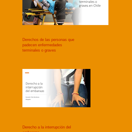
Derechos de las personas que
padecen enfermedades
terminales o graves
Derecho a la interrupción del