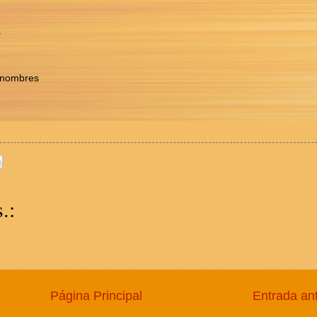
a
 nombres
.:
Página Principal
Entrada an