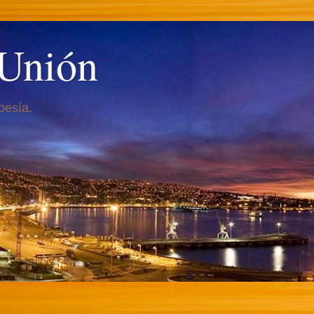
 Unión
oesía.