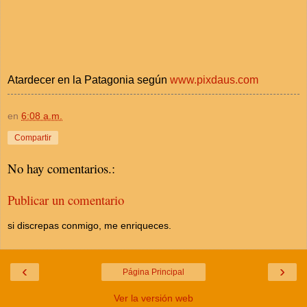
Atardecer en la Patagonia según
www.pixdaus.com
en
6:08 a.m.
Compartir
No hay comentarios.:
Publicar un comentario
si discrepas conmigo, me enriqueces.
‹
›
Página Principal
Ver la versión web