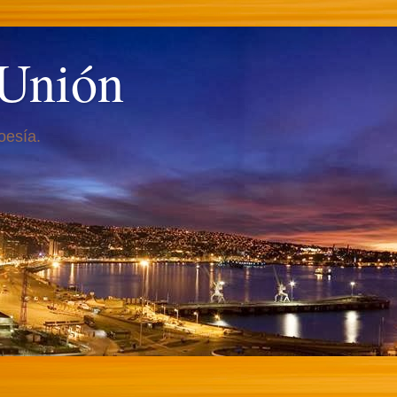
 Unión
oesía.