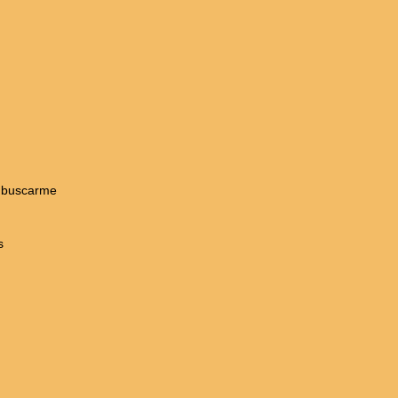
a buscarme
s