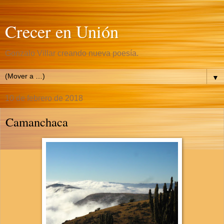
Crecer en Unión
Gonzalo Villar creando nueva poesía.
▼
10 de febrero de 2018
Camanchaca