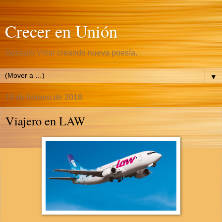
Crecer en Unión
Gonzalo Villar creando nueva poesía.
▼
19 de febrero de 2018
Viajero en LAW