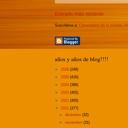
Entrada más reciente
Suscribirse a:
Comentarios de la entrada (A
años y años de blog!!!!
►
2026
(248)
►
2025
(416)
►
2024
(388)
►
2023
(405)
►
2022
(400)
▼
2021
(377)
►
diciembre
(32)
►
noviembre
(31)