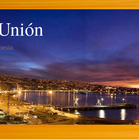
 Unión
oesía.