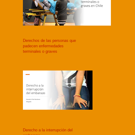
Derechos de las personas que
padecen enfermedades
terminales o graves
Derecho a la interrupción del