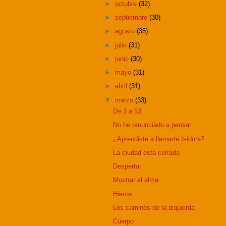
►
octubre
(32)
►
septiembre
(30)
►
agosto
(35)
►
julio
(31)
►
junio
(30)
►
mayo
(31)
►
abril
(31)
▼
marzo
(33)
De 3 a 53
No he renunciado a pensar
¿Aprendiste a llamarte Isidora?
La ciudad está cerrada
Despertar
Mostrar el alma
Hierve
Los caminos de la izquierda
Cuerpo