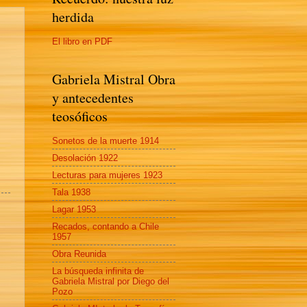
herdida
El libro en PDF
Gabriela Mistral Obra
y antecedentes
teosóficos
Sonetos de la muerte 1914
Desolación 1922
Lecturas para mujeres 1923
Tala 1938
Lagar 1953
Recados, contando a Chile
1957
Obra Reunida
La búsqueda infinita de
Gabriela Mistral por Diego del
Pozo