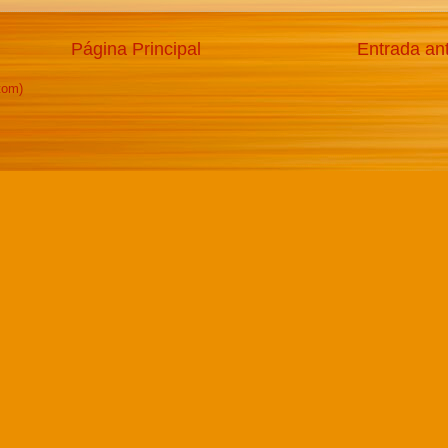
Página Principal
Entrada an
tom)