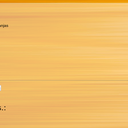
anjas
.: