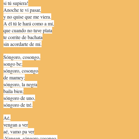
si tú supiera!
Anoche te vi pasar,
y no quise que me viera.
A él tú le hará como a mí,
que cuando no tuve plata
te corrite de bachata
sin acordarte de mí.
Sóngoro, cosongo,
songo be;
sóngoro, cosongo
de mamey;
sóngoro, la negra
baila bien;
sóngoro de uno,
sóngoro de tré.
Aé,
vengan a ver
aé, vamo pa ver
¡Vengan, sóngoro cosongo,