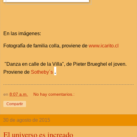
En las imágenes:
Fotografía de familia colla, proviene de
www.icarito.cl
"Danza en calle de la Villa", de Pieter Brueghel el joven.
.
Proviene de
Sotheby´s
en
8:07 a.m.
No hay comentarios.:
Compartir
30 de agosto de 2015
El universo es increado