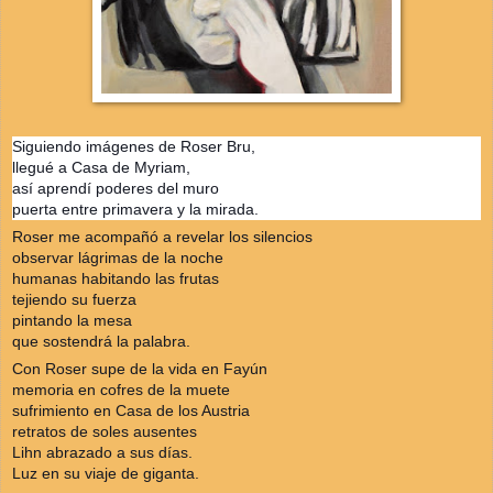
Siguiendo imágenes de Roser Bru,
llegué a Casa de Myriam,
así aprendí poderes del muro
puerta entre primavera y la mirada.
Roser me acompañó a revelar los silencios
observar lágrimas de la noche
humanas habitando las frutas
tejiendo su fuerza
pintando la mesa
que sostendrá la palabra.
Con Roser supe de la vida en Fayún
memoria en cofres de la muete
sufrimiento en Casa de los Austria
retratos de soles ausentes
Lihn abrazado a sus días.
Luz en su viaje de giganta.