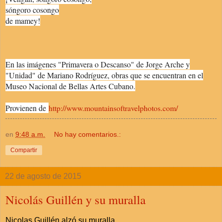
sóngoro cosongo
de mamey!
En las imágenes "Primavera o Descanso" de Jorge Arche y
"Unidad" de Mariano Rodríguez, obras que se encuentran en el
Museo Nacional de Bellas Artes Cubano.
Provienen de
http://www.mountainsoftravelphotos.com/
en
9:48 a.m.
No hay comentarios.:
Compartir
22 de agosto de 2015
Nicolás Guillén y su muralla
Nicolas Guillén alzó su muralla