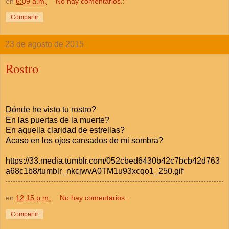
en
6:09 a.m.
No hay comentarios.:
Compartir
23 de agosto de 2015
Rostro
Dónde he visto tu rostro?
En las puertas de la muerte?
En aquella claridad de estrellas?
Acaso en los ojos cansados de mi sombra?
https://33.media.tumblr.com/052cbed6430b42c7bcb42d763
a68c1b8/tumblr_nkcjwvA0TM1u93xcqo1_250.gif
en
12:15 p.m.
No hay comentarios.:
Compartir