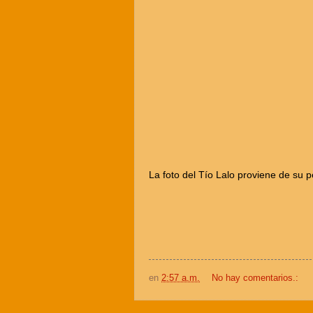
La foto del Tío Lalo proviene de su p
en
2:57 a.m.
No hay comentarios.: