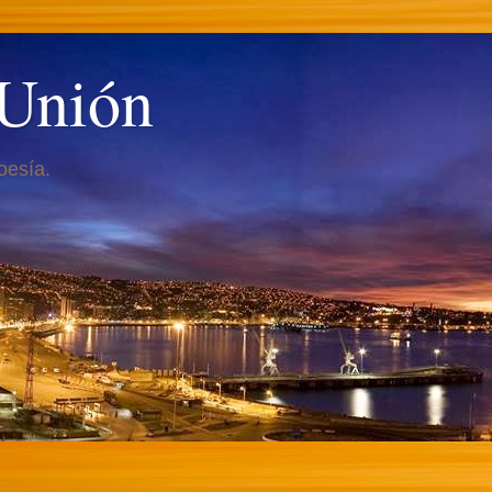
 Unión
oesía.