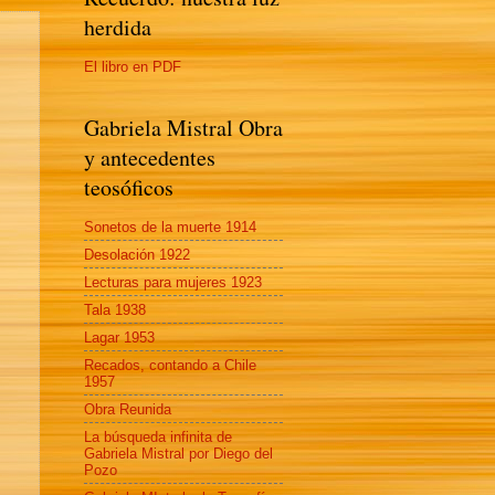
herdida
El libro en PDF
Gabriela Mistral Obra
y antecedentes
teosóficos
Sonetos de la muerte 1914
Desolación 1922
Lecturas para mujeres 1923
Tala 1938
Lagar 1953
Recados, contando a Chile
1957
Obra Reunida
La búsqueda infinita de
Gabriela Mistral por Diego del
Pozo