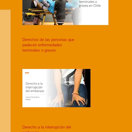
Derechos de las personas que
padecen enfermedades
terminales o graves
Derecho a la interrupción del