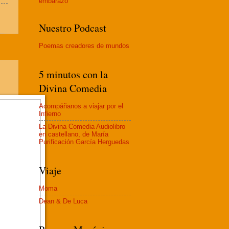
embaraz
o
Nuestro Podcast
Poemas creadores de mundos
5 minutos con la
Divina Comedia
Acompáñanos a viajar por el
Infierno
La Divina Comedia Audiolibro
en castellano, de María
Purificación García Herguedas
Viaje
Moma
Dean & De Luca