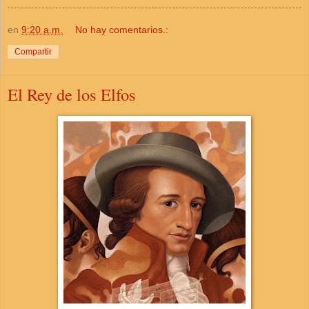
en
9:20 a.m.
No hay comentarios.:
Compartir
El Rey de los Elfos