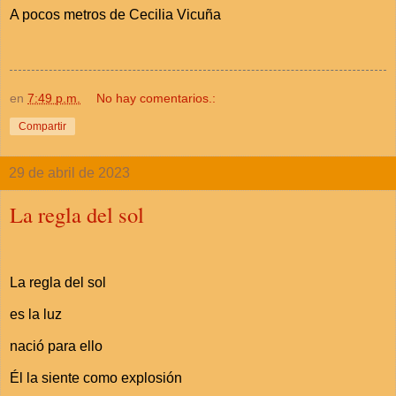
A pocos metros de Cecilia Vicuña
en
7:49 p.m.
No hay comentarios.:
Compartir
29 de abril de 2023
La regla del sol
La regla del sol
es la luz
nació para ello
Él la siente como explosión