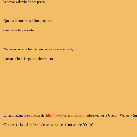
la breve valentía de ser presa.
Que nadie roce sus labios, manos,
que nadie toque nada.
No recorran esta habitación, esta ciudad cercada,
huelan sólo la fragancia del espino.
En la imagen, proviniente de 
 http://www.britannica.com
 , observamos a Orson   Welles y S
Cloutier en la más célebre de las versiones fílmicas  de "Otelo"