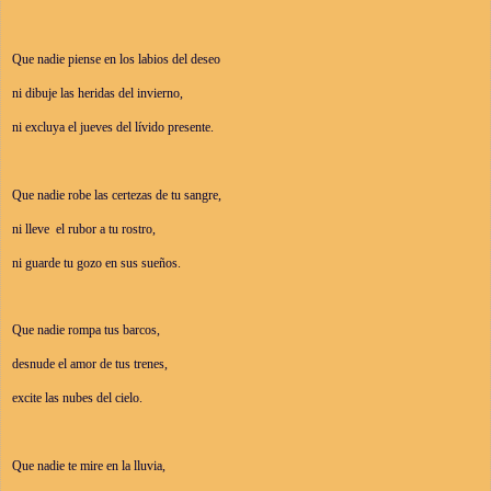
Que nadie piense en los labios del deseo
ni dibuje las heridas del invierno,
ni excluya el jueves del lívido presente.
Que nadie robe las certezas de tu sangre,
ni lleve  el rubor a tu rostro,
ni guarde tu gozo en sus sueños.
Que nadie rompa tus barcos,
desnude el amor de tus trenes,
excite las nubes del cielo.
Que nadie te mire en la lluvia,