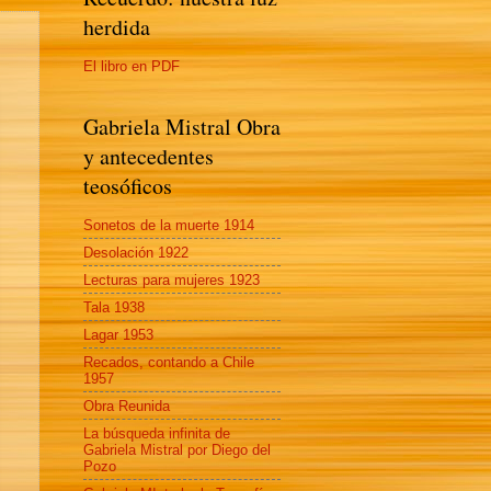
herdida
El libro en PDF
Gabriela Mistral Obra
y antecedentes
teosóficos
Sonetos de la muerte 1914
Desolación 1922
Lecturas para mujeres 1923
Tala 1938
Lagar 1953
Recados, contando a Chile
1957
Obra Reunida
La búsqueda infinita de
Gabriela Mistral por Diego del
Pozo