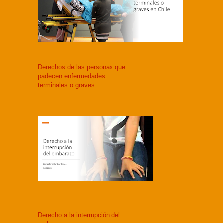
Derechos de las personas que
padecen enfermedades
terminales o graves
Derecho a la interrupción del