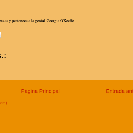
rs.es y pertenece a la genial
Georgia O'Keeffe
.:
Página Principal
Entrada an
tom)