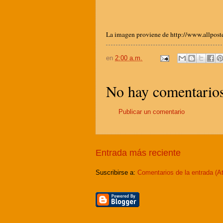
La imagen proviene de http://www.allposte
en
2:00 a.m.
No hay comentarios
Publicar un comentario
Entrada más reciente
Suscribirse a:
Comentarios de la entrada (A