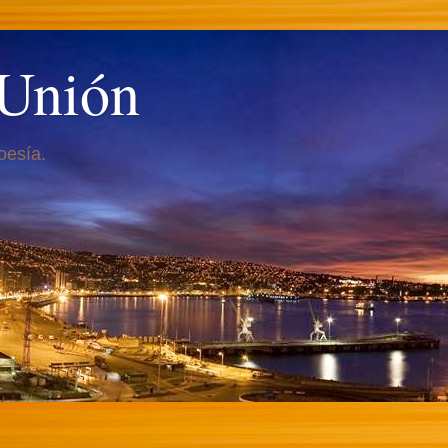
 Unión
oesía.