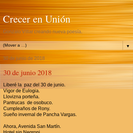
Crecer en Unión
Gonzalo Villar creando nueva poesía.
▼
30 de junio de 2018
30 de junio 2018
Liberé la paz del 30 de junio.
Vigor de Eulogia.
Llovizna porteña.
Pantrucas de osobuco.
Cumpleaños de Rony.
Sueño invernal de Pancha Vargas.
Ahora, Avenida San Martín.
Hotel sin Negroni.