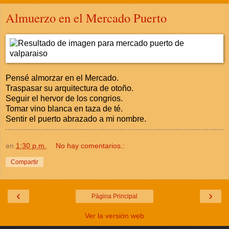
Almuerzo en el Mercado Puerto
Pensé almorzar en el Mercado.
Traspasar su arquitectura de otoño.
Seguir el hervor de los congrios.
Tomar vino blanca en taza de té.
Sentir el puerto abrazado a mi nombre.
en
1:30 p.m.
No hay comentarios.:
Compartir
‹
›
Página Principal
Ver la versión web