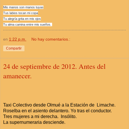
Mis manos son manos tuyas
Tus labios tocan mi copa
Tu alegría grita en mis ojos
Tu alma camina entre mis sueños.
en
1:22 p.m.
No hay comentarios.:
Compartir
24 de septiembre de 2012. Antes del
amanecer.
Taxi Colectivo desde Olmué a la Estación de Limache.
Roselba en el asiento delantero. Yo tras el conductor.
Tres mujeres a mi derecha. Insólito.
La supernumeraria desciende.