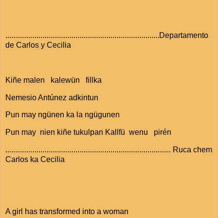
...............................................................................Departamento
de Carlos y Cecilia
Kiñe malen kalewün fillka
Nemesio Antúnez adkintun
Pun may ngünen ka la ngügunen
Pun may nien kiñe tukulpan Kallfü wenu pirén
..................................................................................... Ruca chem
Carlos ka Cecilia
A girl has transformed into a woman