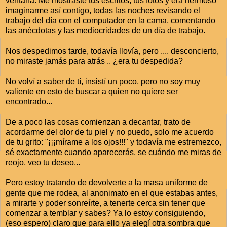
ventana. Me mostraste tus escritos, tus fotos y era hermoso
imaginarme así contigo, todas las noches revisando el
trabajo del día con el computador en la cama, comentando
las anécdotas y las mediocridades de un día de trabajo.
Nos despedimos tarde, todavía llovía, pero .... desconcierto,
no miraste jamás para atrás .. ¿era tu despedida?
No volví a saber de tí, insistí un poco, pero no soy muy
valiente en esto de buscar a quien no quiere ser
encontrado...
De a poco las cosas comienzan a decantar, trato de
acordarme del olor de tu piel y no puedo, solo me acuerdo
de tu grito: "¡¡¡mírame a los ojos!!!" y todavía me estremezco,
sé exactamente cuando aparecerás, se cuándo me miras de
reojo, veo tu deseo...
Pero estoy tratando de devolverte a la masa uniforme de
gente que me rodea, al anonimato en el que estabas antes,
a mirarte y poder sonreírte, a tenerte cerca sin tener que
comenzar a temblar y sabes? Ya lo estoy consiguiendo,
(eso espero) claro que para ello ya elegí otra sombra que