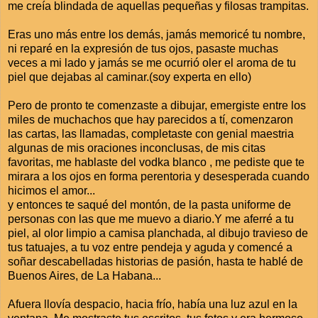
me creía blindada de aquellas pequeñas y filosas trampitas.
Eras uno más entre los demás, jamás memoricé tu nombre,
ni reparé en la expresión de tus ojos, pasaste muchas
veces a mi lado y jamás se me ocurrió oler el aroma de tu
piel que dejabas al caminar.(soy experta en ello)
Pero de pronto te comenzaste a dibujar, emergiste entre los
miles de muchachos que hay parecidos a tí, comenzaron
las cartas, las llamadas, completaste con genial maestria
algunas de mis oraciones inconclusas, de mis citas
favoritas, me hablaste del vodka blanco , me pediste que te
mirara a los ojos en forma perentoria y desesperada cuando
hicimos el amor...
y entonces te saqué del montón, de la pasta uniforme de
personas con las que me muevo a diario.Y me aferré a tu
piel, al olor limpio a camisa planchada, al dibujo travieso de
tus tatuajes, a tu voz entre pendeja y aguda y comencé a
soñar descabelladas historias de pasión, hasta te hablé de
Buenos Aires, de La Habana...
Afuera llovía despacio, hacia frío, había una luz azul en la