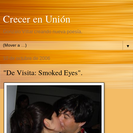
Crecer en Unión
Gonzalo Villar creando nueva poesía.
▼
10 de octubre de 2006
"De Visita: Smoked Eyes".