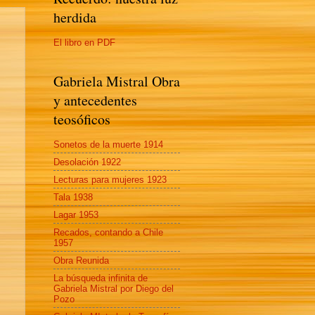
herdida
El libro en PDF
Gabriela Mistral Obra
y antecedentes
teosóficos
Sonetos de la muerte 1914
Desolación 1922
Lecturas para mujeres 1923
Tala 1938
Lagar 1953
Recados, contando a Chile
1957
Obra Reunida
La búsqueda infinita de
Gabriela Mistral por Diego del
Pozo