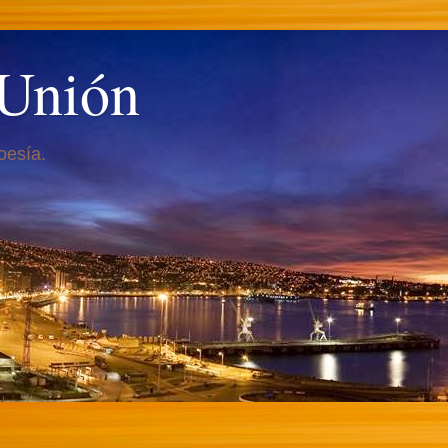
 Unión
oesía.