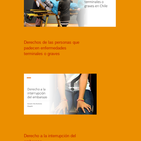
Derechos de las personas que
padecen enfermedades
terminales o graves
Derecho a la interrupción del