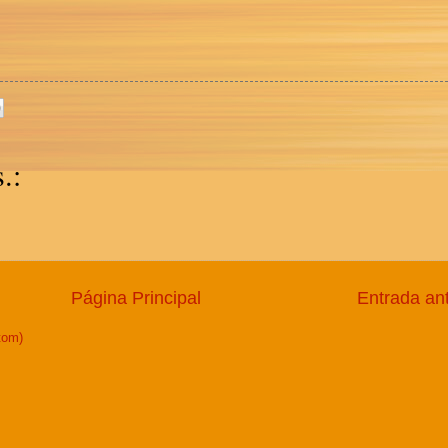
.:
Página Principal
Entrada an
tom)