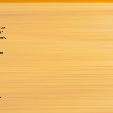
ncia
67
erto.
po
n