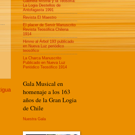
Gabriela MIstral y la Teosofía:
La Logia Destellos de
Antofagasta 1991
Revista El Maestro
El placer de Servir Manuscrito
Revista Teosófica Chilena
1914
Himno al Árbol 193 publicado
en Nueva Luz periódico
teosófico
La Charca Manuscrito
Publicado en Nueva Luz
Periódico Teosófico 1914
Gala Musical en
tigua
homenaje a los 163
años de la Gran Logia
de Chile
Nuestra Gala