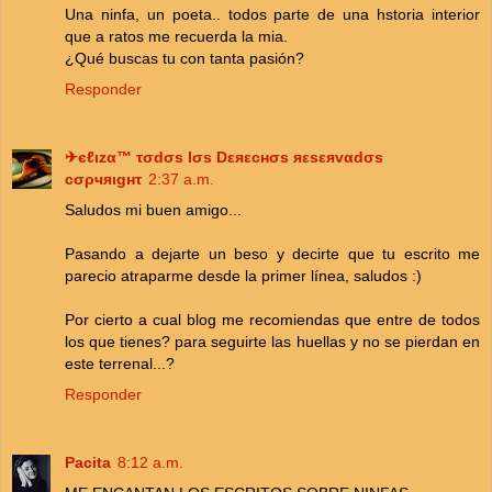
Una ninfa, un poeta.. todos parte de una hstoria interior
que a ratos me recuerda la mia.
¿Qué buscas tu con tanta pasión?
Responder
✈єℓιzα™ τσdσs lσs Dεяεcнσs яεsεяvαdσs
cσρчяιgнτ
2:37 a.m.
Saludos mi buen amigo...
Pasando a dejarte un beso y decirte que tu escrito me
parecio atraparme desde la primer línea, saludos :)
Por cierto a cual blog me recomiendas que entre de todos
los que tienes? para seguirte las huellas y no se pierdan en
este terrenal...?
Responder
Pacita
8:12 a.m.