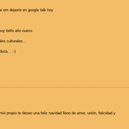
ue em dejaste en google talk hoy
muy bello año nuevo
es culturales...
sta... :-)
ió propio te deseo una feliz navidad lleno de amor, unión, felicidad y