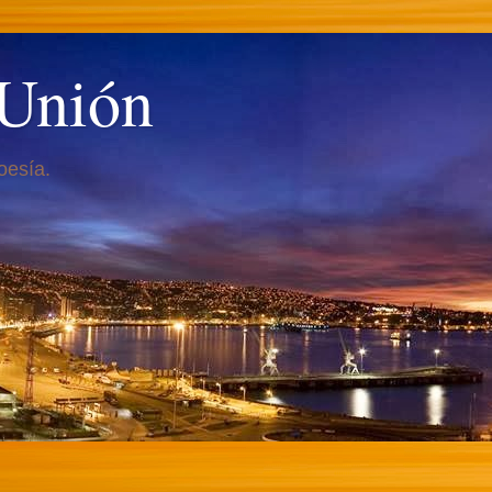
 Unión
oesía.