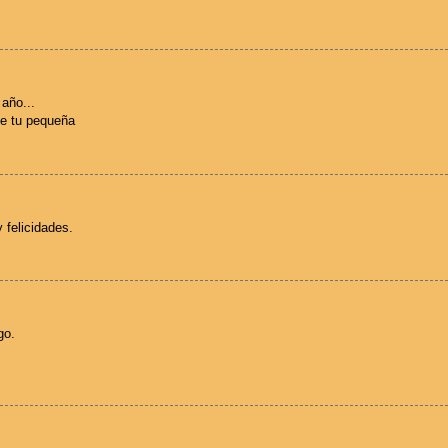
 año...
de tu pequeña
 felicidades.
go.