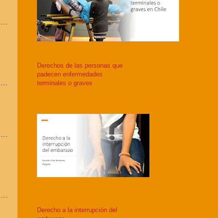
Derechos de las personas que
padecen enfermedades
terminales o graves
Derecho a la interrupción del