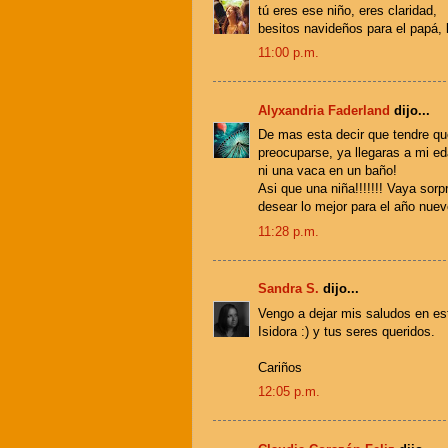
tú eres ese niño, eres claridad,
besitos navideños para el papá, 
11:00 p.m.
Alyxandria Faderland
dijo...
De mas esta decir que tendre qu
preocuparse, ya llegaras a mi e
ni una vaca en un baño!
Asi que una niña!!!!!!! Vaya sorp
desear lo mejor para el año nuev
11:28 p.m.
Sandra S.
dijo...
Vengo a dejar mis saludos en es
Isidora :) y tus seres queridos.
Cariños
12:05 p.m.