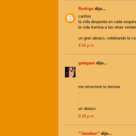
Rodrigo
dijo...
cariños
la vida despunta en cada esquina
la vida ilumina a las otras venta
un gran abrazo, celebrando la coi
4:54 p.m.
gatagaes
dijo...
.
.
.
me emocionó tu ternura
.
.
.
un abrazo
9:29 p.m.
°°Janekeo°°
dijo...