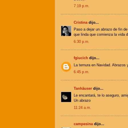
7:19 p.m.
Cristina
dijo...
Paso a dejar un abrazo de fin de
que linda que comienza la vida 
6:30 p.m.
fgiucich
dijo...
La ternura en Navidad. Abrazos y
6:45 p.m.
Tanhäuser
dijo...
Le encantará, te lo aseguro, ami
Un abrazo
11:24 a.m.
campesina
dijo...