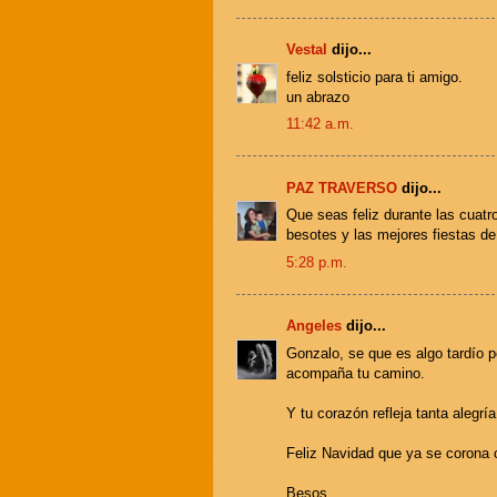
Vestal
dijo...
feliz solsticio para ti amigo.
un abrazo
11:42 a.m.
PAZ TRAVERSO
dijo...
Que seas feliz durante las cuatro
besotes y las mejores fiestas de 
5:28 p.m.
Angeles
dijo...
Gonzalo, se que es algo tardío p
acompaña tu camino.
Y tu corazón refleja tanta alegr
Feliz Navidad que ya se corona 
Besos.