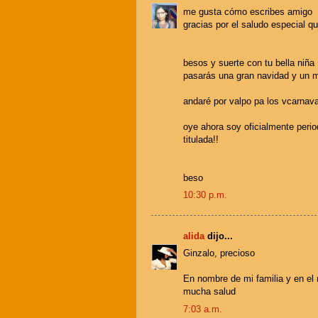
me gusta cómo escribes amigo
gracias por el saludo especial q
besos y suerte con tu bella niña
pasarás una gran navidad y un 
andaré por valpo pa los vcarnaval
oye ahora soy oficialmente periodi
titulada!!
beso
10:30 p.m.
alida
dijo...
Ginzalo, precioso
En nombre de mi familia y en el m
mucha salud
7:03 a.m.