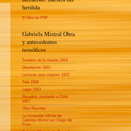
herdida
El libro en PDF
Gabriela Mistral Obra
y antecedentes
teosóficos
Sonetos de la muerte 1914
Desolación 1922
Lecturas para mujeres 1923
Tala 1938
Lagar 1953
Recados, contando a Chile
1957
Obra Reunida
La búsqueda infinita de
Gabriela Mistral por Diego del
Pozo