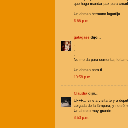
que haga mandar paz para crearl
Un abrazo hermano lagartija...
6:55 p.m.
gatagaes
dijo...
.
.
.
No me da para comentar, lo lamen
Un abrazo para ti
10:58 p.m.
Claudia
dijo...
UFFF... vine a visitarte y a dej
colgada de la lámpara, y no sé m
Un abrazo muy grande
8:53 p.m.