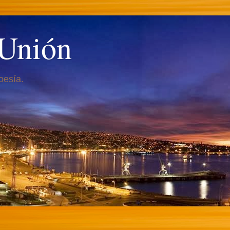
 Unión
oesía.