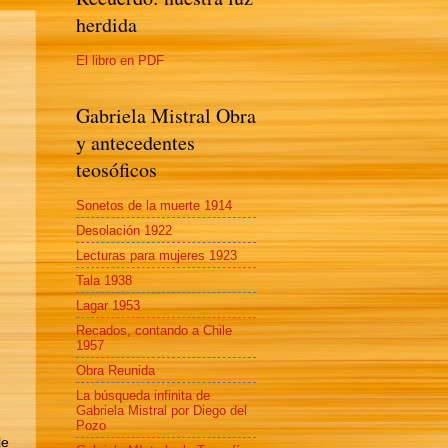
herdida
El libro en PDF
Gabriela Mistral Obra
y antecedentes
teosóficos
Sonetos de la muerte 1914
Desolación 1922
Lecturas para mujeres 1923
Tala 1938
Lagar 1953
Recados, contando a Chile
1957
Obra Reunida
La búsqueda infinita de
Gabriela Mistral por Diego del
Pozo
le