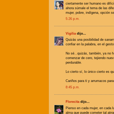
ciertamente ser humano es difíci
ahora súmale el tema de las dif
mujer, pobre, indígena, opción se
5:26 p.m.
Vigilia
dijo...
Quizás una posibilidad de sana
confiar en la palabra, en el gest
No sé...quizás, también, ya no 
comenzar de cero, tejiendo nue
perdurable.
Lo cierto sí, lo único cierto es 
Cariños para ti y arrumacos para
8:45 p.m.
Florecita
dijo...
Pienso en cada mujer, en cada lu
alma que puede cometer tal atro