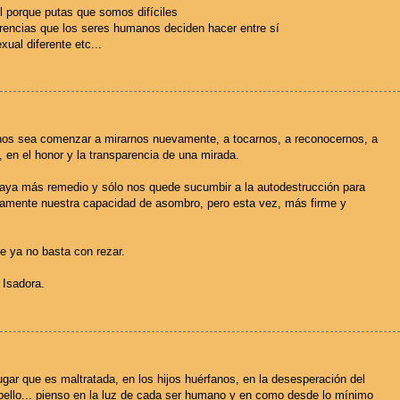
l porque putas que somos difíciles
erencias que los seres humanos deciden hacer entre sí
xual diferente etc...
rnos sea comenzar a mirarnos nuevamente, a tocarnos, a reconocernos, a
o, en el honor y la transparencia de una mirada.
haya más remedio y sólo nos quede sucumbir a la autodestrucción para
vamente nuestra capacidad de asombro, pero esta vez, más firme y
que ya no basta con rezar.
 Isadora.
gar que es maltratada, en los hijos huérfanos, en la desesperación del
pello... pienso en la luz de cada ser humano y en como desde lo mínimo