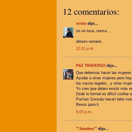
12 comentarios:
mixtu
dijo...
no se toca, nunca...
abrazo serrano
12:21 p.m.
PAZ TRAVERSO
dijo...
Que debemos hacer las mujeres 
Ayudar a otras mujeres pero hay
los vacios legales , y otras mu
Yo creo que deben existir màs re
Dsde lo formal es dificil confiar en
Puchas Gonzalo hacen falta mà
Besos para ti
5:03 p.m.
°°Janekeo°°
dijo...