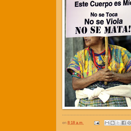
en
8:18 a.m.