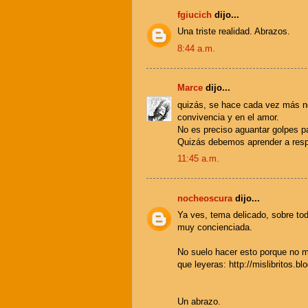
fgiucich
dijo...
Una triste realidad. Abrazos.
8:44 a.m.
Marce
dijo...
quizás, se hace cada vez más ne
convivencia y en el amor.
No es preciso aguantar golpes pa
Quizás debemos aprender a respe
11:45 a.m.
nocheoscura
dijo...
Ya ves, tema delicado, sobre to
muy concienciada.
No suelo hacer esto porque no m
que leyeras: http://mislibritos.b
Un abrazo.