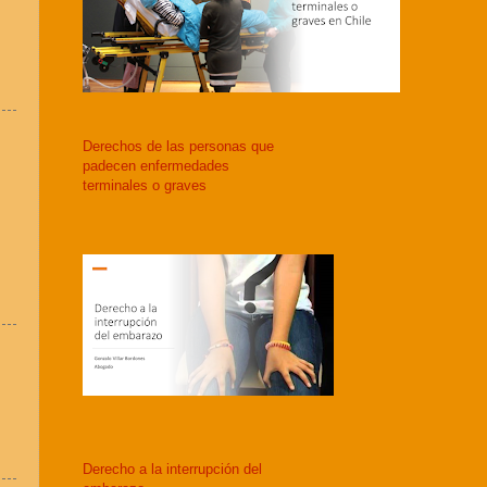
Derechos de las personas que
padecen enfermedades
terminales o graves
Derecho a la interrupción del