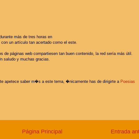
durante más de tres horas en
 con un artículo tan acertado como el este.
os de páginas web compartiesen tan buen contenido, la red sería más útil.
Un saludo y muchas gracias.
e te apetece saber m�s a este tema, �nicamente has de dirigirte a
Poesias
Página Principal
Entrada an