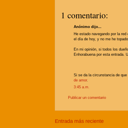
1 comentario:
Anónimo dijo...
He estado navegando por la red 
el día de hoy, y no me he topado
En mi opinión, si todos los dueñ
Enhorabuena por esta entrada. 
Si se da la circunstancia de qu
de amor
.
3:45 a.m.
Publicar un comentario
Entrada más reciente