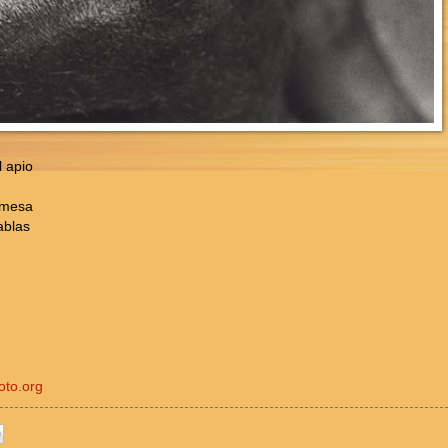
 apio
 mesa
ablas
oto.org