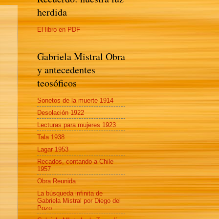
herdida
El libro en PDF
Gabriela Mistral Obra
y antecedentes
teosóficos
Sonetos de la muerte 1914
Desolación 1922
Lecturas para mujeres 1923
Tala 1938
Lagar 1953
Recados, contando a Chile
1957
Obra Reunida
La búsqueda infinita de
Gabriela Mistral por Diego del
Pozo