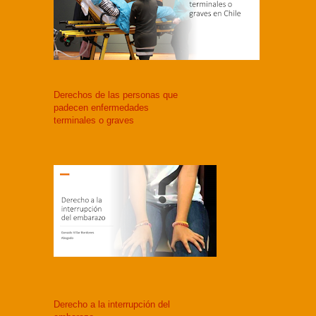
Derechos de las personas que
padecen enfermedades
terminales o graves
Derecho a la interrupción del