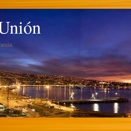
 Unión
oesía.