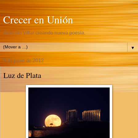
Crecer en Unión
Gonzalo Villar creando nueva poesía.
▼
8 de junio de 2012
Luz de Plata