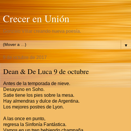
Crecer en Unión
Gonzalo Villar creando nueva poesía.
▼
9 de octubre de 2017
Dean & De Luca 9 de octubre
Antes de la temporada de nieve.
Desayuno en Soho.
Satie tiene los pies sobre la mesa.
Hay almendras y dulce de Argentina.
Los mejores postres de Lyon.
A las once en punto,
regresa la Sinfonía Fantástica.
Vamos en un tren bebiendo champaña.