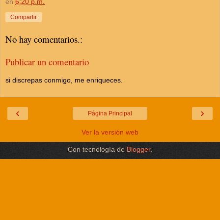
en
6:20 p.m.
Compartir
No hay comentarios.:
Publicar un comentario
si discrepas conmigo, me enriqueces.
‹
›
Página Principal
Ver la versión web
Con tecnología de
Blogger
.